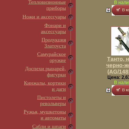
Тепловизионные
В нали
приборы
Ножи и аксессуары
Фонари и
аксессуары
Продукция
Златоуста
Самурайское
Танто, 
оружие
черно-ж
Доспехи рыцарей,
(AG/148
фигурки
Цена: 2,6
Кинжалы, кортики
В нали
и даги
Пистолеты и
револьверы
Ружья, мушкетоны
и автоматы
Сабли и шпаги