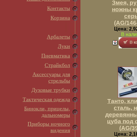
Змея, ру
Контакты
ножны к
сер
Корзина
(AG/146
Цена: 2,9
В нали
Арбалеты
Луки
Пневматика
Страйкбол
Аксессуары для
стрельбы
Духовые трубки
Тактическая одежда
Танто, кл
сталь, 
Бинокли, прицелы,
деревянны
дальномеры
цуба под 
Приборы ночного
(AG/3
видения
Цена: 2,1