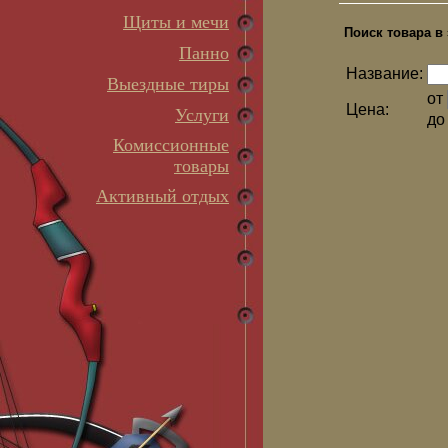
Щиты и мечи
Поиск товара в 
Панно
Название:
Выездные тиры
от
Цена:
Услуги
д
Комиссионные
товары
Активный отдых