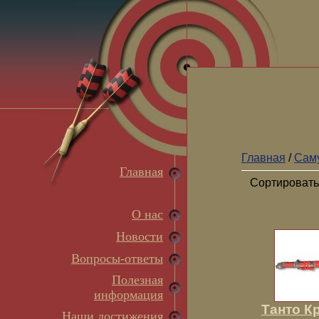
Главная
/
Сам
Главная
Сортировать
О нас
Новости
Вопросы-ответы
Полезная
информация
Танто К
Наши достижения