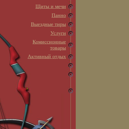
Щиты и мечи
Панно
Выездные тиры
Услуги
Комиссионные
товары
Активный отдых