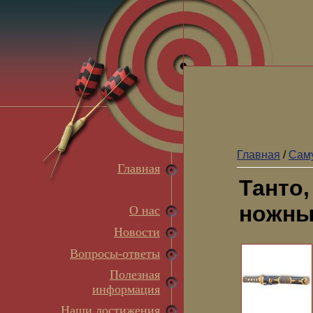
Главная
/
Сам
Главная
Танто,
ножны 
О нас
Новости
Вопросы-ответы
Полезная
информация
Наши достижения