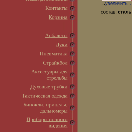
увеличить...
Контакты
состав:
сталь
Корзина
Арбалеты
Луки
Пневматика
Страйкбол
Аксессуары для
стрельбы
Духовые трубки
Тактическая одежда
Бинокли, прицелы,
дальномеры
Приборы ночного
видения