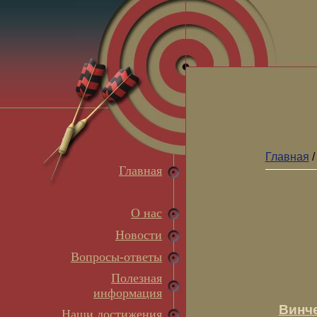
Главная
Главная
О нас
Новости
Вопросы-ответы
Полезная
информация
Винче
Наши достижения