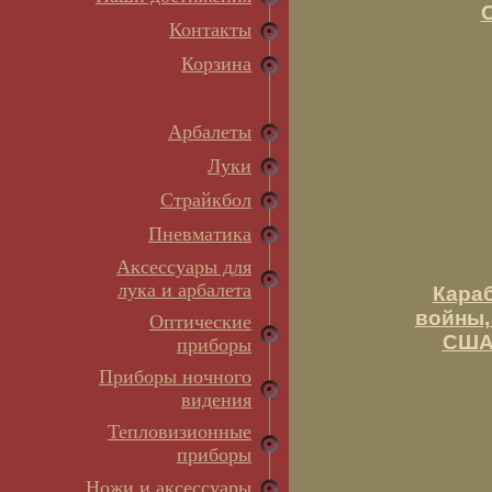
Контакты
Корзина
Арбалеты
Луки
Страйкбол
Пневматика
Аксессуары для
лука и арбалета
Кара
войны,
Оптические
США 
приборы
Приборы ночного
видения
Тепловизионные
приборы
Ножи и аксессуары