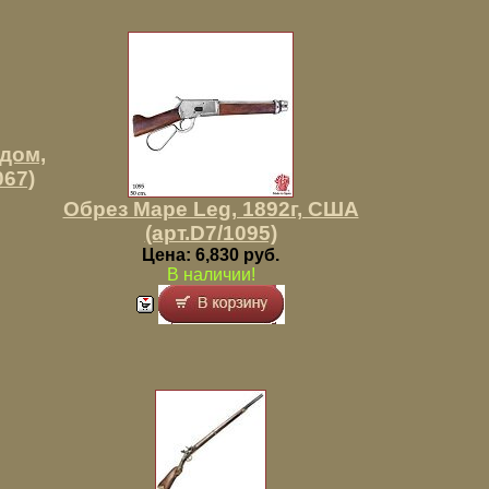
дом,
067)
Обрез Маре Leg, 1892г, США
(арт.D7/1095)
Цена: 6,830 руб.
В наличии!