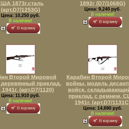
США 1873г,сталь
1892г (D7/1068G)
(арт.D7/1253G)
Цена: 9,240 руб.
В наличии!
Цена: 10,250 руб.
В наличии!
бин Второй Мировой
Карабин Второй Миро
 деревянный приклад,
войны, модель десан
1941г. (арт.D7/1120)
войск, складывающи
Цена: 11,910 руб.
приклад, с ремнем, 
В наличии!
1941г. (арт.D7/1131C
Цена: 14,690 руб.
В наличии!