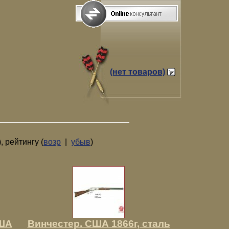
(нет товаров)
), рейтингу (
возр
|
убыв
)
США
Винчестер. США 1866г, сталь