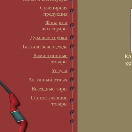
Сувенирная
продукция
Фонари и
аксессуары
Духовые трубки
Тактическая одежда
Комиссионные
Ка
товары
ко
Услуги
Активный отдых
Выездные тиры
Отсутствующие
товары