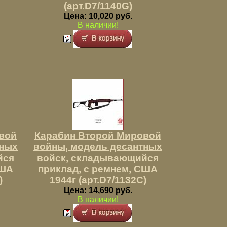
(арт.D7/1140G)
Цена: 10,020 руб.
В наличии!
вой
Карабин Второй Мировой
тных
войны, модель десантных
йся
войск, складывающийся
США
приклад, с ремнем, США
)
1944г (арт.D7/1132C)
Цена: 14,690 руб.
В наличии!