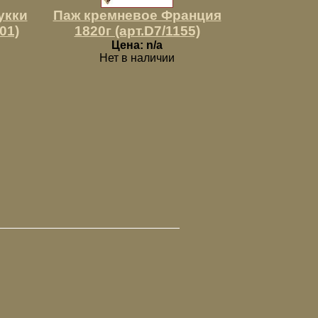
укки
Паж кремневое Франция
01)
1820г (арт.D7/1155)
Цена: n/a
Нет в наличии