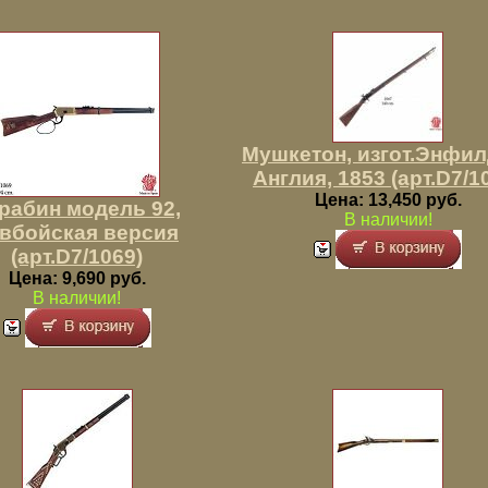
Мушкетон, изгот.Энфил
Англия, 1853 (арт.D7/1
Цена: 13,450 руб.
рабин модель 92,
В наличии!
вбойская версия
(арт.D7/1069)
Цена: 9,690 руб.
В наличии!