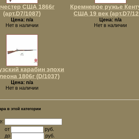
честер США 1866г
Кремневое ружье Кент
(арт.D7/1087)
США 19 век (арт.D7/12
Цена: n/a
Цена: n/a
Нет в наличии
Нет в наличии
зский карабин эпохи
еона 1806г (D/1037)
Цена: n/a
Нет в наличии
ара в этой категории
е:
от
руб.
до
руб.