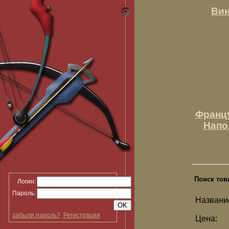
Вин
Францу
Напол
Поиск тов
Логин:
Пароль:
Названи
забыли пароль?
Регистрация
Цена: