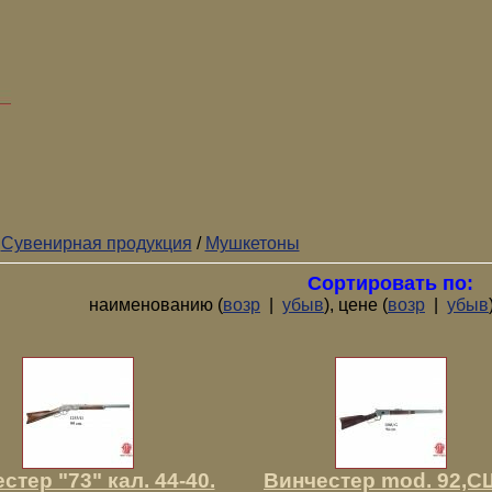
/
Сувенирная продукция
/
Мушкетоны
Сортировать по:
наименованию (
возр
|
убыв
), цене (
возр
|
убыв
стер "73" кал. 44-40.
Винчестер mod. 92,