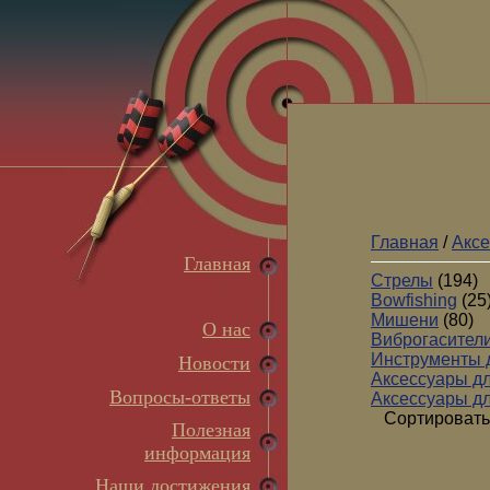
Главная
/
Аксе
Главная
Стрелы
(194)
Bowfishing
(25
Мишени
(80)
О нас
Виброгасител
Инструменты 
Новости
Аксессуары д
Вопросы-ответы
Аксессуары дл
Сортировать
Полезная
информация
Наши достижения