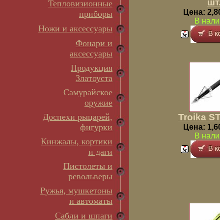
шт
Тепловизионные
Цена: 2,8
приборы
В нали
Ножи и аксессуары
Фонари и
аксессуары
Продукция
Златоуста
Самурайское
оружие
Доспехи рыцарей,
Troika ST
фигурки
Цена: 1,6
В нали
Кинжалы, кортики
и даги
Пистолеты и
револьверы
Ружья, мушкетоны
и автоматы
Сабли и шпаги