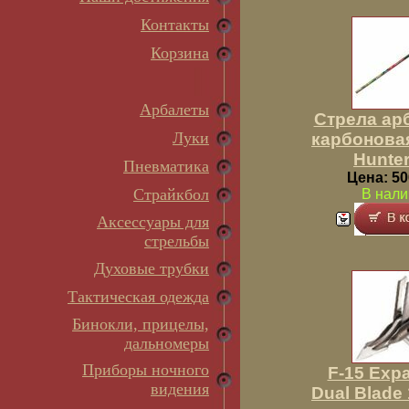
Контакты
Корзина
Арбалеты
Cтрела ар
Луки
карбонова
Hunter
Пневматика
Цена: 50
Страйкбол
В нали
Аксессуары для
стрельбы
Духовые трубки
Тактическая одежда
Бинокли, прицелы,
дальномеры
Приборы ночного
F-15 Exp
видения
Dual Blade 