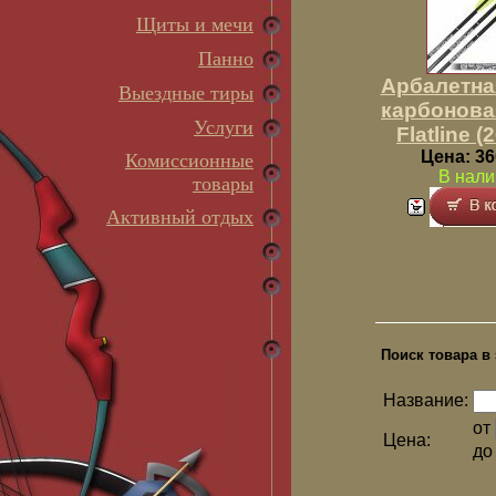
Щиты и мечи
Панно
Арбалетна
Выездные тиры
карбонова
Услуги
Flatline (
Цена: 36
Комиссионные
В нали
товары
Активный отдых
Поиск товара в 
Название:
от
Цена:
д