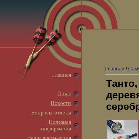
Главная
/
Сам
Главная
Танто,
дерев
О нас
Новости
серебр
Вопросы-ответы
Полезная
информация
Наши достижения