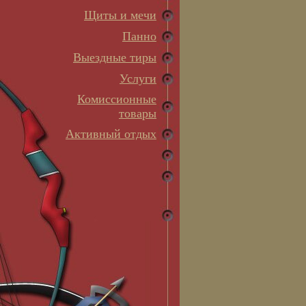
Щиты и мечи
Панно
Выездные тиры
Услуги
Комиссионные
товары
Активный отдых