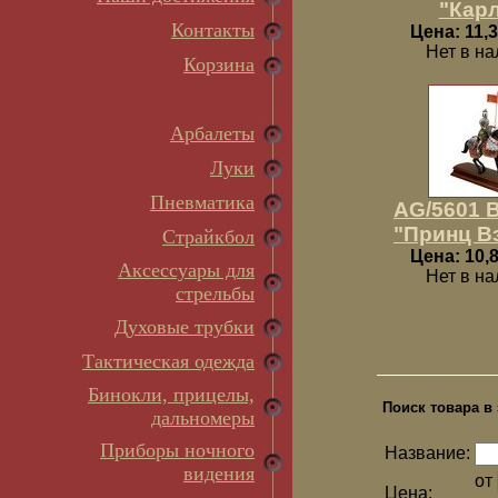
"Карл
Контакты
Цена: 11,3
Нет в н
Корзина
Арбалеты
Луки
Пневматика
AG/5601 
"Принц В
Страйкбол
Цена: 10,8
Аксессуары для
Нет в н
стрельбы
Духовые трубки
Тактическая одежда
Бинокли, прицелы,
Поиск товара в 
дальномеры
Приборы ночного
Название:
видения
от
Цена: