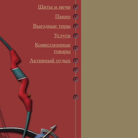
Щиты и мечи
Панно
Выездные тиры
Услуги
Комиссионные
товары
Активный отдых