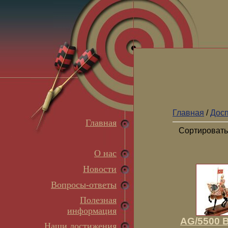
Главная
/
Досп
Главная
Сортировать
О нас
Новости
Вопросы-ответы
Полезная
информация
AG/5500 
Наши достижения