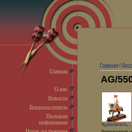
Главная
/
Досп
Главная
AG/550
О нас
Новости
Вопросы-ответы
Полезная
информация
увеличить...
Наши достижения
Дополнительн