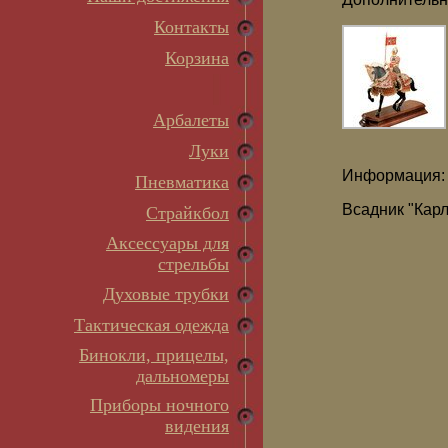
Контакты
Корзина
Арбалеты
Луки
Информация:
Пневматика
Всадник "Карл
Страйкбол
Аксессуары для
стрельбы
Духовые трубки
Тактическая одежда
Бинокли, прицелы,
дальномеры
Приборы ночного
видения