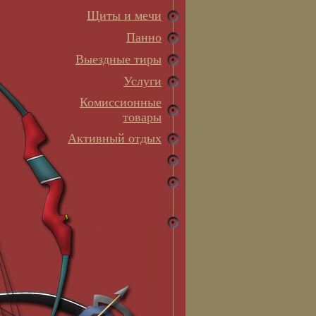
Щиты и мечи
Панно
Выездные тиры
Услуги
Комиссионные
товары
Активный отдых