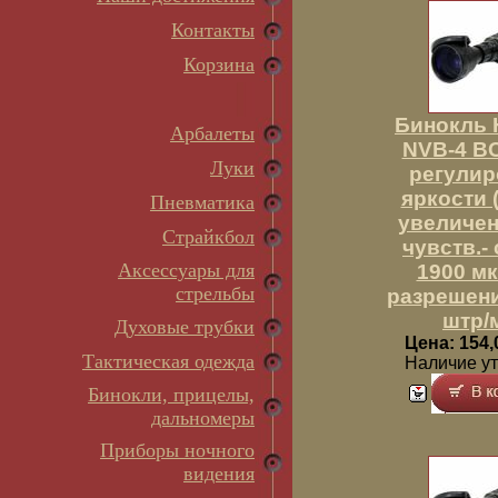
Контакты
Корзина
Бинокль 
Арбалеты
NVB-4 BC
Луки
регулир
яркости (п
Пневматика
увеличени
Страйкбол
чувств.-
Аксессуары для
1900 мк
стрельбы
разрешени
штр/
Духовые трубки
Цена: 154,
Тактическая одежда
Наличие у
Бинокли, прицелы,
дальномеры
Приборы ночного
видения