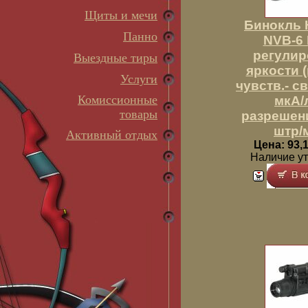
Щиты и мечи
Бинокль 
Панно
NVB-6 
регулир
Выездные тиры
яркости (п
Услуги
чувств.- с
Комиссионные
мкА/
товары
разрешени
штр/
Активный отдых
Цена: 93,1
Наличие у