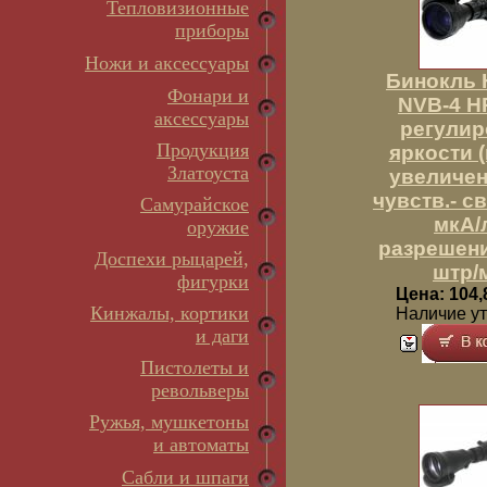
Тепловизионные
приборы
Ножи и аксессуары
Бинокль 
Фонари и
NVB-4 H
аксессуары
регулир
Продукция
яркости (п
Златоуста
увеличени
чувств.- с
Самурайское
мкА/
оружие
разрешени
Доспехи рыцарей,
штр/
фигурки
Цена: 104,
Кинжалы, кортики
Наличие у
и даги
Пистолеты и
револьверы
Ружья, мушкетоны
и автоматы
Сабли и шпаги