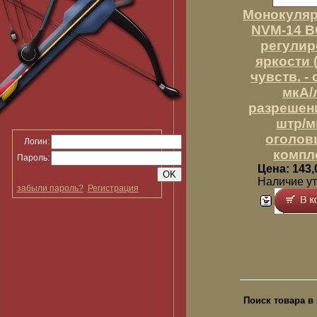
Монокуляр
NVM-14 BC
регулир
яркости (п
чувств. - 
мкА/
разрешени
штр/м
оголов
Логин:
компл
Пароль:
Цена: 143,
Наличие у
забыли пароль?
Регистрация
Поиск товара в 