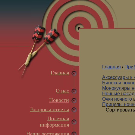
Главная
/
Приб
Главная
Аксессуары к
Бинокли ночн
Монокуляры н
О нас
Ночные насад
Очки ночного 
Новости
Прицелы ночн
Вопросы-ответы
Сортировать
Полезная
информация
Наши достижения