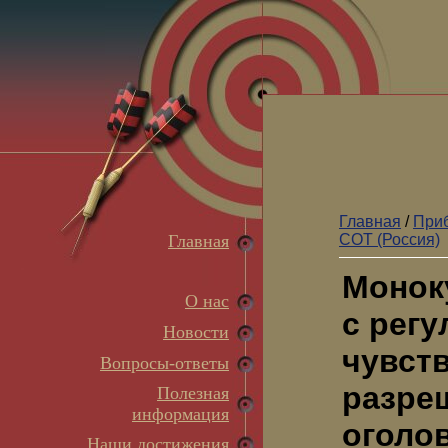
Главная
/
Приб
Главная
СОТ (Россия)
Монок
О нас
с регу
Новости
чувств
Вопросы-ответы
разреш
Полезная
информация
оголо
Наши достижения