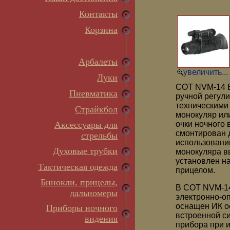
Контакты
Корзина
Арбалеты
увеличить...
Луки
COT NVM-14 B
Пневматика
ручной регули
техническими
Страйкбол
монокуляр или
Аксессуары для
очки ночного
смонтирован 
стрельбы
использовани
Духовые трубки
монокуляра в
установлен н
Тактическая одежда
прицелом.
Бинокли, прицелы,
В COT NVM-14
дальномеры
электронно-о
оснащен ИК о
Приборы ночного
встроенной с
видения
прибора при 