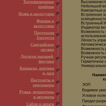
Тепловизионные
Высококачест
Небольшой в
приборы
Компактные р
Ножи и аксессуары
Встроенная з
освещённост
Фонари и
Встроенный И
аксессуары
Индикатор вкл
Возможность 
Продукция
использовани
Златоуста
Лёгкость упра
Самурайское
Автоматическ
Возможность 
оружие
Возможность 
Доспехи рыцарей,
Ручная регул
фигурки
Герметичное 
Универсально
Кинжалы, кортики
и даги
Наимен
х
Пистолеты и
револьверы
ЭОП
Видимое увел
Ружья, мушкетоны
Угловое поле 
и автоматы
Предел разр
Сабли и шпаги