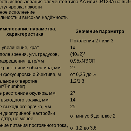
сть использования элементов типа АА или CR123A на выб
егулировка яркости
ное исполнение
льность и высокая надёжность
именование параметра,
Значение параметра
характеристика
Поколения 2+ или 3
 увеличение, крат
1х
поле зрения, угл. градусов,
(40±2)°
разрешения, штр/мм
0,95xNЭОП
е расстояние объектива, мм
27
н фокусировки объектива, м
от 0,25 до ∞
ельное отверстие
1,2/1,3
r/T-number)
е расстояние окуляра, мм
27
 выходного зрачка, мм
14
е выходного зрачка, мм
25
н диоптрийной настройки
от минус 6 до плюс 2
 дптр, не менее
ние питания постоянного тока,
от 1,2 до 3,6