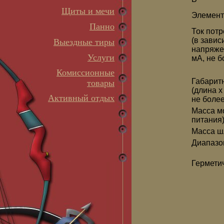
Щиты и мечи
Элемент
Панно
Ток пот
(в завис
Выездные тиры
напряже
Услуги
мА, не б
Комиссионные
Габарит
товары
(длина x
Активный отдых
не боле
Масса мо
питания),
Масса шл
Диапазо
Гермети