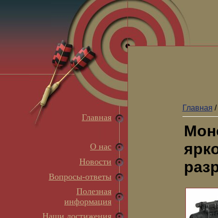
Главная
Главная
Мон
ярко
О нас
Новости
разр
Вопросы-ответы
Полезная
информация
Наши достижения