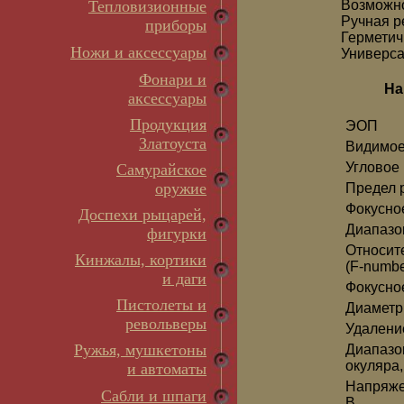
Тепловизионные
Возможно
Ручная р
приборы
Герметич
Ножи и аксессуары
Универса
Фонари и
На
аксессуары
Продукция
ЭОП
Златоуста
Видимое
Угловое 
Самурайское
оружие
Предел 
Фокусно
Доспехи рыцарей,
Диапазо
фигурки
Относит
Кинжалы, кортики
(F-numbe
и даги
Фокусно
Пистолеты и
Диаметр
револьверы
Удалени
Ружья, мушкетоны
Диапазо
окуляра,
и автоматы
Напряже
Сабли и шпаги
В