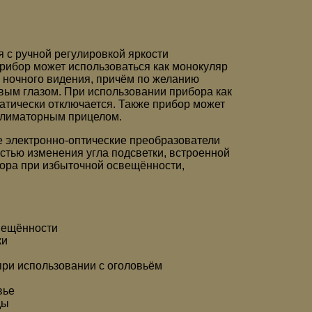
c ручной регулировкой яркости
рибор может использоваться как монокуляр
ки ночного видения, причём по желанию
ым глазом. При использовании прибора как
атически отключается. Также прибор может
оллиматорным прицелом.
е электронно-оптические преобразователи
стью изменения угла подсветки, встроенной
ора при избыточной освещённости,
вещённости
ки
ри использовании с оголовьём
вье
ды