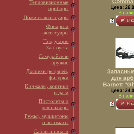
Comma
Тепловизионные
Цена: 26,0
приборы
В нали
Ножи и аксессуары
Фонари и
аксессуары
Продукция
Златоуста
Самурайское
оружие
Доспехи рыцарей,
Запасные
фигурки
для арб
Barnett "G
Кинжалы, кортики
Цена: 24,0
и даги
В нали
Пистолеты и
револьверы
Ружья, мушкетоны
и автоматы
Сабли и шпаги