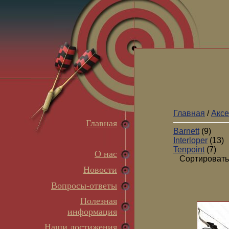
Главная
/
Аксе
Главная
Barnett
(9)
Interloper
(13)
Tenpoint
(7)
О нас
Сортировать
Новости
Вопросы-ответы
Полезная
информация
Наши достижения