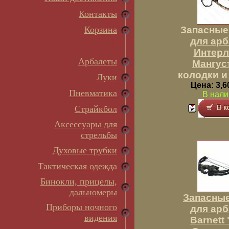
Контакты
Корзина
Запасные
для арб
Интерл
Арбалеты
Мангуст
колодки и
Луки
Цена: 3,6
Пневматика
В нали
Страйкбол
Аксессуары для
стрельбы
Духовые трубки
Тактическая одежда
Бинокли, прицелы,
дальномеры
Запасные
Приборы ночного
для арб
видения
Barnett