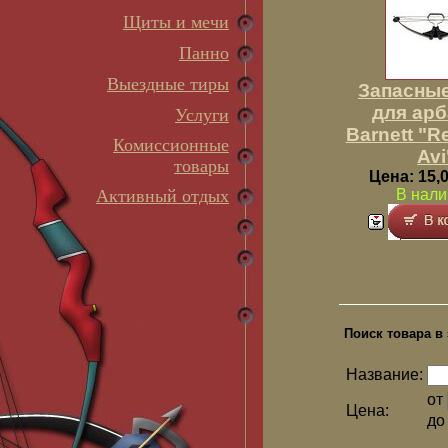
Щиты и мечи
Панно
Выездные тиры
Запасные
для арб
Услуги
Barnett "R
Комиссионные
Avi
товары
Цена: 15,0
Активный отдых
В нали
Поиск товара в 
Название:
от
Цена:
д