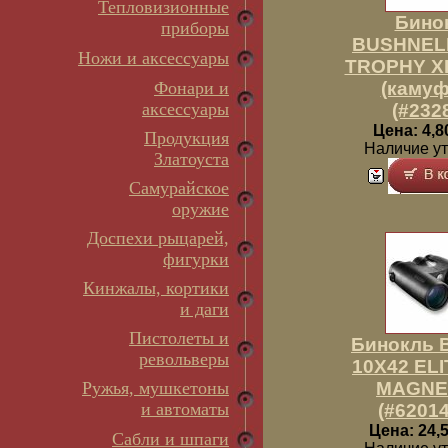
Тепловизионные
Бино
приборы
BUSHNELL
Ножи и аксессуары
TROPHY X
Фонари и
(камуф
аксессуары
(#232
Цена: 4,8
Продукция
Наличие у
Златоуста
Самурайское
оружие
Доспехи рыцарей,
фигурки
Кинжалы, кортики
и даги
Пистолеты и
Бинокль B
револьверы
10X42 ELI
Ружья, мушкетоны
MAGNE
и автоматы
(#6201
Цена: 24,5
Сабли и шпаги