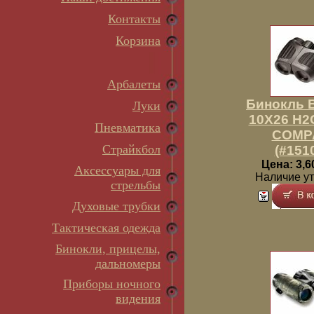
Контакты
Корзина
Арбалеты
Бинокль B
Луки
10X26 H2
Пневматика
COMP
Страйкбол
(#151
Цена: 3,6
Аксессуары для
Наличие у
стрельбы
Духовые трубки
Тактическая одежда
Бинокли, прицелы,
дальномеры
Приборы ночного
видения