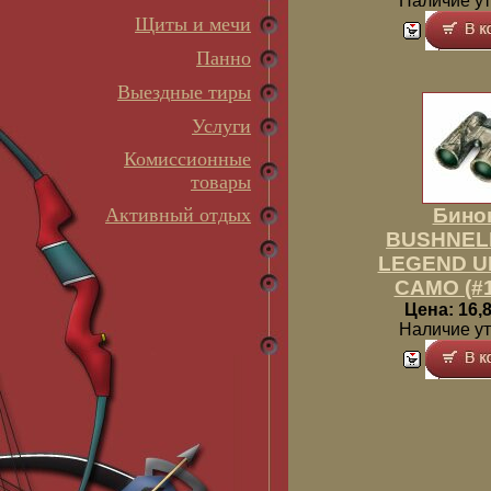
Наличие у
Щиты и мечи
Панно
Выездные тиры
Услуги
Комиссионные
товары
Активный отдых
Бино
BUSHNELL
LEGEND U
CAMO (#1
Цена: 16,8
Наличие у