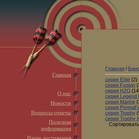
Главная
/
Бино
Главная
серия Elite
(2)
серия Fusion
(
серия H2O
(14
О нас
серия Legend 
серия Marine
(
Новости
серия PermaF
Вопросы-ответы
серия Trophy
(
серия Trophy 
Полезная
Сортировать
информация
Наши достижения