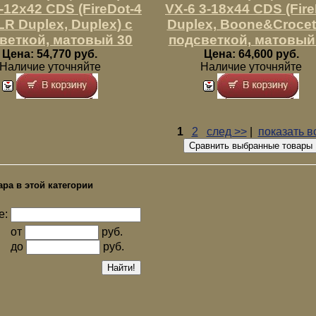
-12x42 CDS (FireDot-4
VX-6 3-18x44 CDS (Fir
LR Duplex, Duplex) с
Duplex, Boone&Crocett
веткой, матовый 30
подсветкой, матовый
Цена: 54,770 руб.
Цена: 64,600 руб.
Наличие уточняйте
Наличие уточняйте
1
2
след >>
|
показать в
ара в этой категории
е:
от
руб.
до
руб.