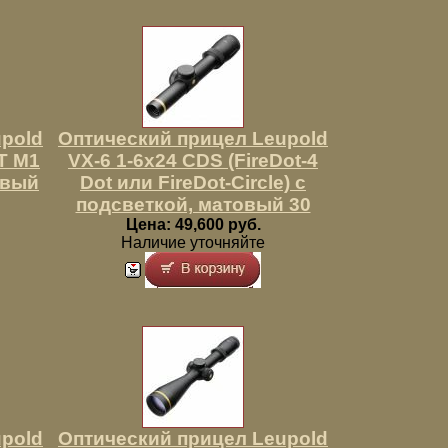
pold
Оптический прицел Leupold
/T M1
VX-6 1-6x24 CDS (FireDot-4
овый
Dot или FireDot-Circle) с
подсветкой, матовый 30
Цена: 49,600 руб.
Наличие уточняйте
pold
Оптический прицел Leupold