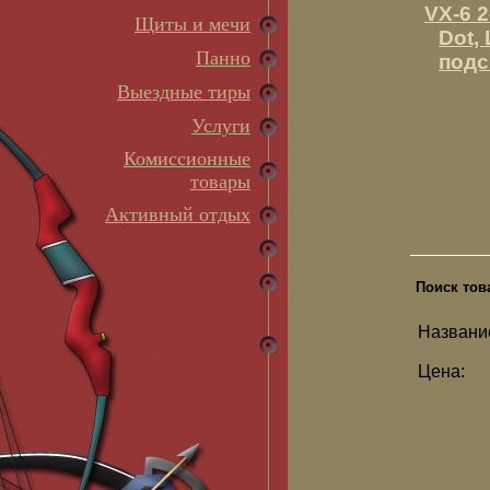
VX-6 2
Щиты и мечи
Dot, 
Панно
подс
Выездные тиры
Услуги
Комиссионные
товары
Активный отдых
Поиск тов
Названи
Цена: