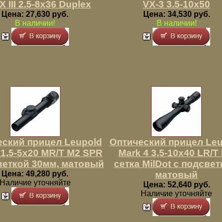
-X III 2.5-8x36 Duplex
VX-3 3.5-10x50
Цена: 27,630 руб.
Цена: 34,530 руб.
В наличии!
В наличии!
еский прицел Leupold
Оптический прицел Leu
 1,5-5x20 MR/T M2 SPR
Mark 4 3,5-10x40 LR/T
веткой 30мм, матовый
сетка MilDot c подсвет
Цена: 49,280 руб.
матовый
Наличие уточняйте
Цена: 52,640 руб.
Наличие уточняйте