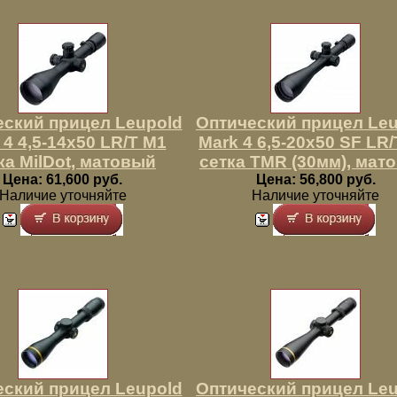
еский прицел Leupold
Оптический прицел Leu
 4 4,5-14x50 LR/T M1
Mark 4 6,5-20x50 SF LR
ка MilDot, матовый
сетка TMR (30мм), мат
Цена: 61,600 руб.
Цена: 56,800 руб.
Наличие уточняйте
Наличие уточняйте
еский прицел Leupold
Оптический прицел Leu