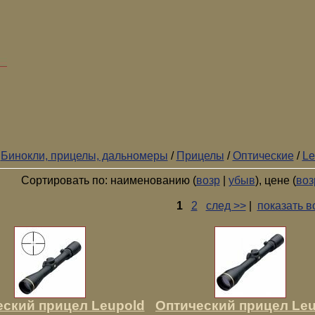
/
Бинокли, прицелы, дальномеры
/
Прицелы
/
Оптические
/
Le
Сортировать по: наименованию (
возр
|
убыв
), цене (
воз
1
2
след >>
|
показать в
еский прицел Leupold
Оптический прицел Leu