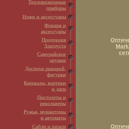
Тепловизионные
приборы
Ножи и аксессуары
Фонари и
аксессуары
Продукция
Оптич
Златоуста
Mark
сет
Самурайское
оружие
Доспехи рыцарей,
фигурки
Кинжалы, кортики
и даги
Пистолеты и
револьверы
Ружья, мушкетоны
и автоматы
Оптич
Сабли и шпаги