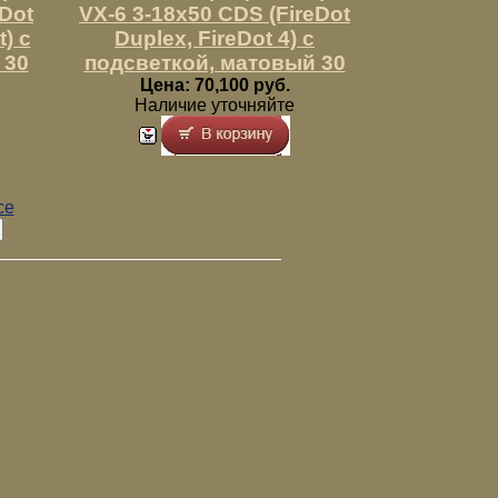
eDot
VX-6 3-18x50 CDS (FireDot
) с
Duplex, FireDot 4) с
 30
подсветкой, матовый 30
Цена: 70,100 руб.
Наличие уточняйте
се