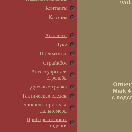
Vari
Контакты
Корзина
Арбалеты
Луки
Пневматика
Страйкбол
Аксессуары для
стрельбы
Оптич
Духовые трубки
Mark 4
Тактическая одежда
c подс
Бинокли, прицелы,
дальномеры
Приборы ночного
видения