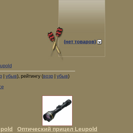
(нет товаров)
upold
р
|
убыв
), рейтингу (
возр
|
убыв
)
се
pold
Оптический прицел Leupold