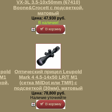
VX-3L 3.5-10x50mm (67410)
Boone&Crocett c подсветкой,
матовый
Цена: 47,930 руб.
В наличии!
pold
Оптический прицел Leupold
 M1
Mark 4 4,5-14x50 LR/T M1
кой,
(сетка MilDot или TMR) c
подсветкой (30мм), матовый
Цена: 78,800 руб.
Наличие уточняйте