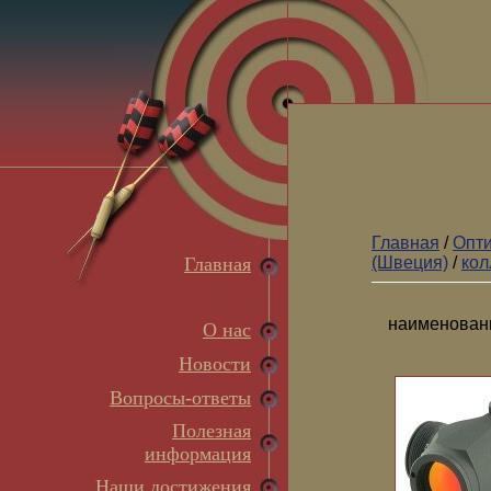
Главная
/
Опти
Главная
(Швеция)
/
кол
наименован
О нас
Новости
Вопросы-ответы
Полезная
информация
Наши достижения