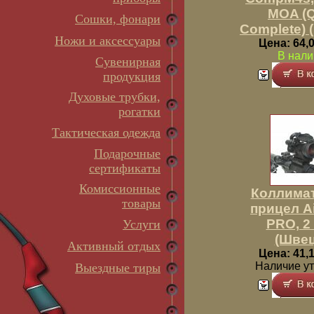
MOA (
Сошки, фонари
Complete) 
Ножи и аксессуары
Цена: 64,0
В нали
Сувенирная
продукция
Духовые трубки,
рогатки
Тактическая одежда
Подарочные
сертификаты
Комиссионные
Коллима
товары
прицел A
PRO, 2
Услуги
(Швец
Активный отдых
Цена: 41,1
Наличие у
Выездные тиры