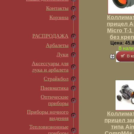
Контакты
Коллима
Корзина
прицел A
Micro T-1
РАСПРОДАЖА
без кре
Цена: 45,8
Арбалеты
В нали
Луки
Аксессуары для
лука и арбалета
Страйкбол
Пневматика
Оптические
приборы
Приборы ночного
Коллима
видения
прицел за
типа Ai
Тепловизионные
приборы
CompM4s, 