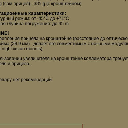
g (сам прицел) - 335 g (с кронштейном).
тациоенные характеристики:
урный режим: от -45°C до +71°C
ая глубина погружения: до 45 m
ИЕ!
репления прицела на кронштейне (расстояние до оптическо
юйма (38.9 мм) - делает его совместимым с ночными модулями 
 night vision mounts).
льзовании увеличителя на кронштейне коллиматора требует
еля и прицела.
товару нет рекомендаций