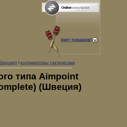
(нет товаров)
(Швеция)
/
коллиматоры тактические
го типа Aimpoint
omplete) (Швеция)