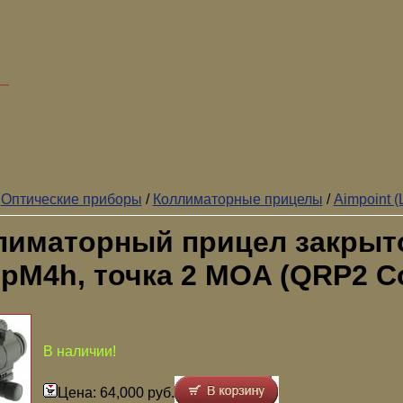
/
Оптические приборы
/
Коллиматорные прицелы
/
Aimpoint 
лиматорный прицел закрыто
pM4h, точка 2 MOA (QRP2 C
В наличии!
Цена: 64,000 руб.