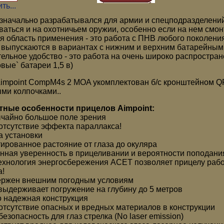
ть...
значально разрабатывался для армии и спецподразделений
ваться и на охотничьем оружии, особенно если на нем смонт
я область применения - это работа с ПНВ любого поколени
выпускаются в вариантах с нижним и верхним батарейным 
ельное удобство - это работа на очень широко распростра
вые` батареи 1,5 в)
impoint CompM4s 2 MOA укомплектован б/с кронштейном 
ми колпочками..
тные особенности прицелов Aimpoint:
ычайно большое поле зрения
 отсутствие эффекта параллакса!
а установки
тированное растояние от глаза до окуляра
нная уверенность в прицеливании и вероятности поподани
технология энергосбережения АСЕТ позволяет прицелу работ
!
ержен внешним погодным условиям
 выдерживает погружение на глубину до 5 метров
о надежная конструкция
 отсутствие опасных и вредных материалов в конструкции
безопасность для глаз стрелка (No laser emission)