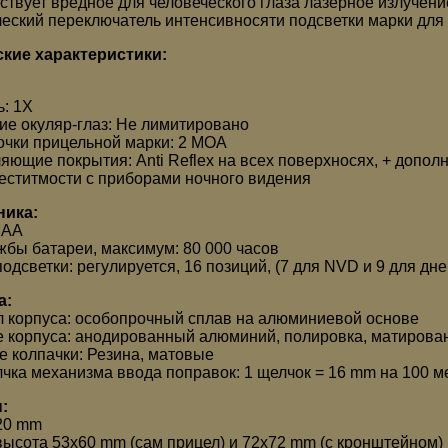
утствует вредное для человеческого глаза лазерное излучени
ческий переключатель интенсивносяти подсветки марки для
кие характеристики:
ь: 1X
ие окуляр-глаз: Не лимитировано
очки прицельной марки: 2 MOA
яющие покрытия: Anti Reflex на всех поверхносях, + допо
еститмости с приборами ночного видения
ника:
 AA
жбы батареи, максимум: 80 000 часов
подсветки: регулируется, 16 позиций, (7 для NVD и 9 для д
а:
 корпуса: особопрочный сплав на алюминиевой основе
 корпуса: анодированный алюминий, полировка, матирова
 колпачки: Резина, матовые
чка механизма ввода поправок: 1 щелчок = 16 mm на 100 ме
:
20 mm
ысота 53x60 mm (сам прицел) и 72x72 mm (с кронштейном)