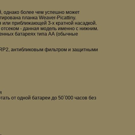
, однако более чем успешно может
ирована планка Weaver-Picattiny.
я или приближающей 3-х кратной насадкой.
отсеком - данная модель именно с нижним.
ненных батареях типа АА (обычные
QRP2, антибликовым фильтром и защитными
я
ать от одной батареи до 50`000 часов без