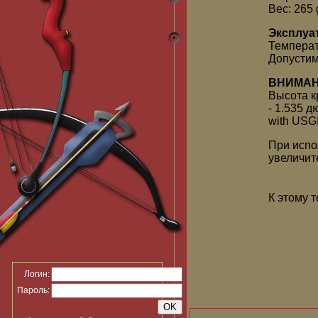
Вес: 265 
Эксплуа
Температ
Допустим
ВНИМАН
Высота к
- 1.535 д
with USGI
При испо
увеличит
К этому 
Логин:
Пароль: