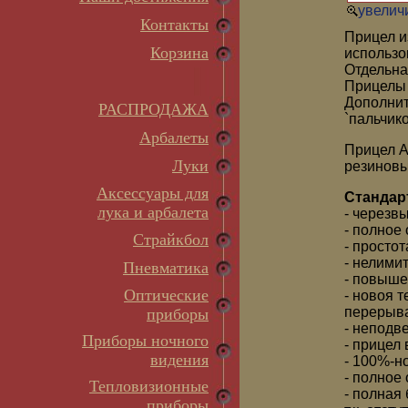
увеличи
Контакты
Прицел и
Корзина
использо
Отдельна
Прицелы 
Дополнит
РАСПРОДАЖА
`пальчико
Арбалеты
Прицел A
Луки
резиновы
Аксессуары для
Стандар
лука и арбалета
- черезв
- полное
Страйкбол
- простот
- нелими
Пневматика
- повыше
Оптические
- новоя 
перерыва
приборы
- неподв
Приборы ночного
- прицел
видения
- 100%-н
- полное
Тепловизионные
- полная 
приборы