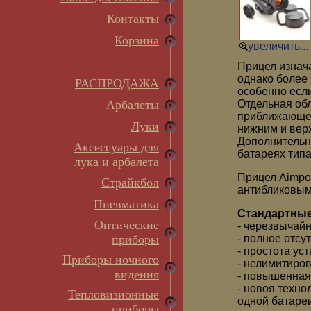
Контакты
Корзина
увеличить...
Прицел изнач
однако более
РАСПРОДАЖА
особенно если
Арбалеты
Отдельная обл
приближающей
Луки
нижним и вер
Дополнительн
Аксессуары для
батареях типа
лука и арбалета
Прицел Aimpo
Страйкбол
антибликовым
Пневматика
Стандартные
Оптические
- черезвычай
приборы
- полное отсу
- простота ус
Приборы ночного
- нелимитиров
видения
- повышенная
- новоя техн
Тепловизионные
одной батареи
приборы