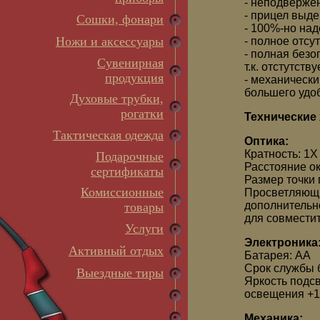
- неподверже
- прицел выде
Сошки, фонари
- 100%-но на
Ножи и аксессуары
- полное отсу
- полная безоп
Сувенирная
т.к. отстутст
продукция
- механическ
большего удо
Духовые трубки,
рогатки
Технические 
Тактическая одежда
Оптика:
Кратность: 1X
Подарочные
Расстояние о
сертификаты
Размер точки
Комиссионные
Просветляющие
дополнительн
товары
для совмести
Услуги
Электроника
Активный отдых
Батарея: AA
Срок службы б
Выездные тиры
Яркость подсв
освещения +1
Механика: