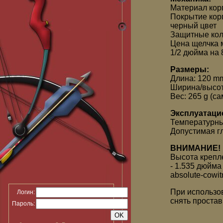
Материал кор
Покрытие кор
черный цвет
Защитные кол
Цена щелчка м
1/2 дюйма на 
Размеры:
Длина: 120 m
Ширина/высот
Вес: 265 g (са
Эксплуатаци
Температурны
Допустимая г
ВНИМАНИЕ!
Высота крепле
- 1.535 дюйма
absolute-cowit
При использо
Логин:
снять простав
Пароль: