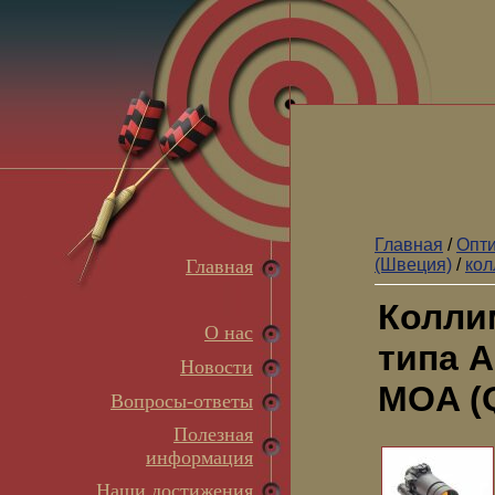
Главная
/
Опти
Главная
(Швеция)
/
кол
Колли
О нас
типа A
Новости
MOA (
Вопросы-ответы
Полезная
информация
Наши достижения