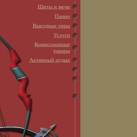
Щиты и мечи
Панно
Выездные тиры
Услуги
Комиссионные
товары
Активный отдых