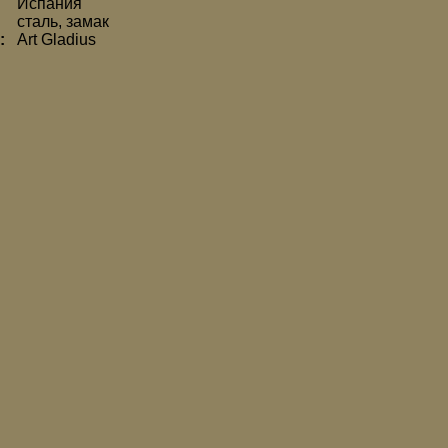
Испания
сталь, замак
а:
Art Gladius