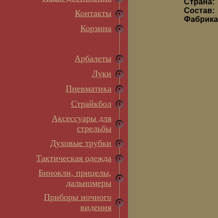
Страна:
Состав:
Контакты
Фабрик
Корзина
Арбалеты
Луки
Пневматика
Страйкбол
Аксессуары для
стрельбы
Духовые трубки
Тактическая одежда
Бинокли, прицелы,
дальномеры
Приборы ночного
видения