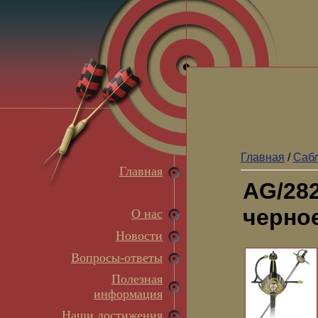
Главная
/
Сабл
Главная
AG/28
черно
О нас
Новости
Вопросы-ответы
Полезная
информация
Наши достижения