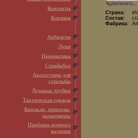
увеличить...
Контакты
Страна:
Ис
Корзина
Состав:
ст
Фабрика:
Ar
Арбалеты
Луки
Пневматика
Страйкбол
Аксессуары для
стрельбы
Духовые трубки
Тактическая одежда
Бинокли, прицелы,
дальномеры
Приборы ночного
видения