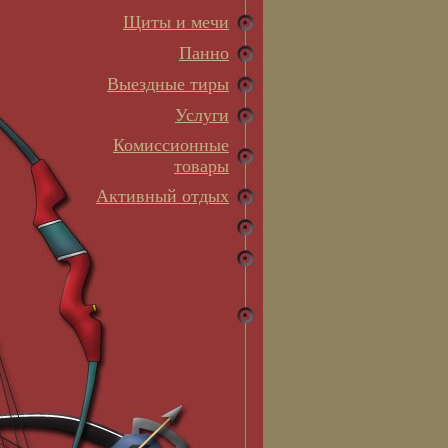
Щиты и мечи
Панно
Выездные тиры
Услуги
Комиссионные
товары
Активный отдых