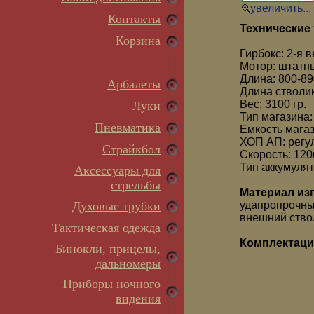
увеличить...
Контакты
Технические 
Корзина
Гирбокс: 2-я 
Мотор: штатн
Длина: 800-8
Арбалеты
Длина стволи
Вес: 3100 гр.
Луки
Тип магазина
Пневматика
Емкость мага
ХОП АП: рег
Страйкбол
Скорость: 120
Тип аккумулят
Аксессуары для
стрельбы
Материал из
Духовые трубки
удапропрочны
внешний ство
Тактическая одежда
Комплектаци
Бинокли, прицелы,
дальномеры
Приборы ночного
видения