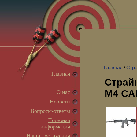
Главная
/
Стр
Главная
Страй
M4 CA
О нас
Новости
Вопросы-ответы
Полезная
информация
Наши достижения