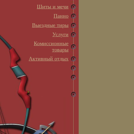
Щиты и мечи
Панно
Выездные тиры
Услуги
Комиссионные
товары
Активный отдых