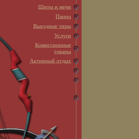
Щиты и мечи
Панно
Выездные тиры
Услуги
Комиссионные
товары
Активный отдых