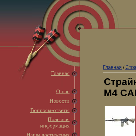
Главная
/
Стр
Главная
Страй
M4 CA
О нас
Новости
Вопросы-ответы
Полезная
информация
Наши достижения