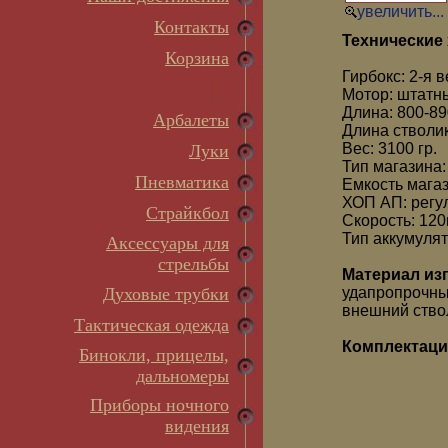
увеличить...
Контакты
Технические 
Корзина
Гирбокс: 2-я 
Мотор: штатн
Длина: 800-8
Арбалеты
Длина стволи
Вес: 3100 гр.
Луки
Тип магазина
Пневматика
Емкость мага
ХОП АП: рег
Страйкбол
Скорость: 120
Тип аккумулят
Аксессуары для
стрельбы
Материал из
Духовые трубки
удапропрочны
внешний ство
Тактическая одежда
Комплектаци
Бинокли, прицелы,
дальномеры
Приборы ночного
видения