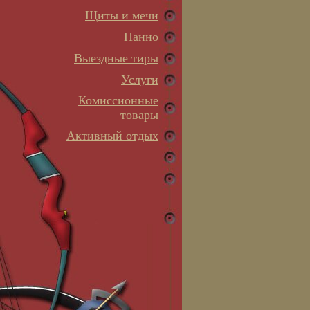
Щиты и мечи
Панно
Выездные тиры
Услуги
Комиссионные
товары
Активный отдых