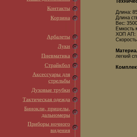
Техничес
Контакты
Длина: 8
Корзина
Длина ст
Вес: 3500
Емкость 
ХОП АП:
Арбалеты
Скорость
Луки
Материа
Пневматика
легкий с
Страйкбол
Комплек
Аксессуары для
стрельбы
Духовые трубки
Тактическая одежда
Бинокли, прицелы,
дальномеры
Приборы ночного
видения