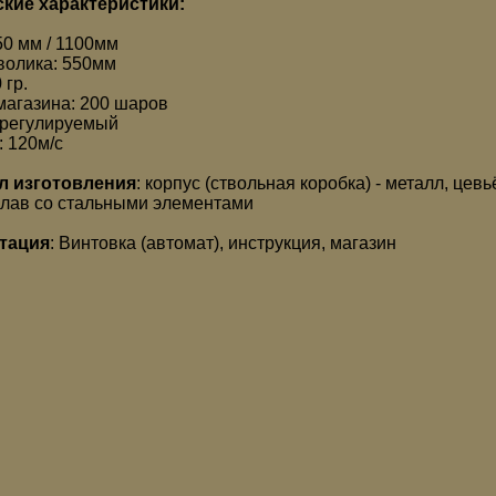
кие характеристики:
50 мм / 1100мм
волика: 550мм
 гр.
магазина: 200 шаров
 регулируемый
: 120м/с
л изготовления
: корпус (ствольная коробка) - металл, цев
плав со стальными элементами
тация
: Винтовка (автомат), инструкция, магазин