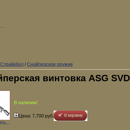
/
Страйкбол
/
Снайперское оружие
йперская винтовка ASG SVD
В наличии!
Цена: 7,700 руб.
ть...