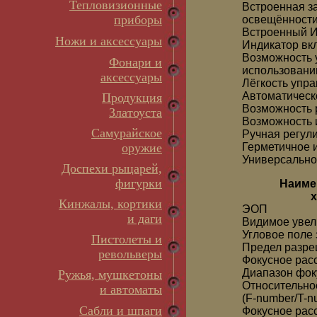
Тепловизионные
Встроенная з
приборы
освещённост
Встроенный И
Ножи и аксессуары
Индикатор вкл
Возможность 
Фонари и
использовани
аксессуары
Лёгкость упра
Автоматическ
Продукция
Возможность 
Златоуста
Возможность 
Самурайское
Ручная регул
оружие
Герметичное 
Универсально
Доспехи рыцарей,
фигурки
Наиме
х
Кинжалы, кортики
ЭОП
и даги
Видимое увел
Угловое поле 
Пистолеты и
Предел разре
револьверы
Фокусное рас
Диапазон фок
Ружья, мушкетоны
Относительно
и автоматы
(F-number/T-n
Сабли и шпаги
Фокусное рас