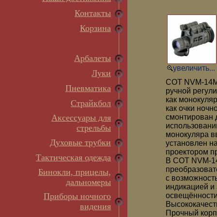
Контакты
Корзина
Арбалеты
увеличить...
Луки
COT NVM-14M 
Пневматика
ручной регул
как монокуляр
Страйкбол
как очки ночн
Аксессуары для
смонтирован 
использовани
стрельбы
монокуляра в
Духовые трубки
установлен н
проектором п
Тактическая одежда
В COT NVM-14
преобразоват
Бинокли, прицелы,
с возможност
дальномеры
индикацией и
Приборы ночного
освещённости
Высококачест
видения
Прочный корп