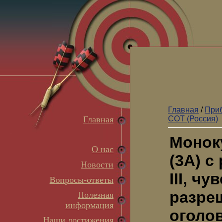
Главная
/
Приб
Главная
СОТ (Россия)
Монок
О нас
(3A) с
Новости
III, чу
Вопросы-ответы
разреш
Полезная
информация
оголо
Наши достижения