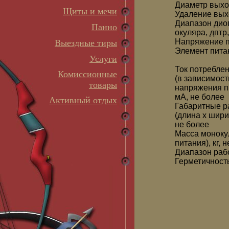
Диаметр выхо
Щиты и мечи
Удаление вых
Диапазон дио
Панно
окуляра, дптр
Напряжение п
Выездные тиры
Элемент пита
Услуги
Ток потребле
Комиссионные
(в зависимост
товары
напряжения п
мА, не более
Активный отдых
Габаритные р
(длина x шири
не более
Масса моноку
питания), кг, 
Диапазон раб
Герметичност