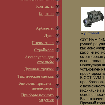
Контакты
Корзина
Арбалеты
увеличить...
Луки
COT NVM-14M 
Пневматика
ручной регул
как монокуляр
Страйкбол
как очки ночн
Аксессуары для
смонтирован 
использовани
стрельбы
монокуляра в
Духовые трубки
установлен н
проектором п
Тактическая одежда
В COT NVM-14
преобразоват
Бинокли, прицелы,
с возможност
дальномеры
индикацией и
Приборы ночного
освещённости
Высококачест
видения
Прочный корп