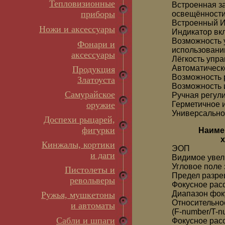
Тепловизионные
Встроенная з
приборы
освещённост
Встроенный И
Ножи и аксессуары
Индикатор вкл
Возможность 
Фонари и
использовани
аксессуары
Лёгкость упра
Автоматическ
Продукция
Возможность 
Златоуста
Возможность 
Самурайское
Ручная регул
оружие
Герметичное 
Универсально
Доспехи рыцарей,
фигурки
Наиме
х
Кинжалы, кортики
ЭОП
и даги
Видимое увел
Угловое поле 
Пистолеты и
Предел разре
револьверы
Фокусное рас
Диапазон фок
Ружья, мушкетоны
Относительно
и автоматы
(F-number/T-n
Сабли и шпаги
Фокусное рас