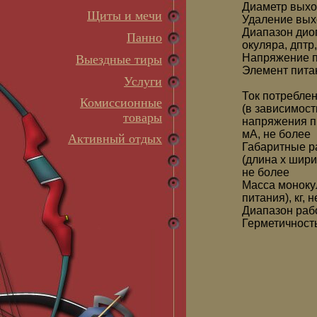
Диаметр выхо
Щиты и мечи
Удаление вых
Диапазон дио
Панно
окуляра, дптр
Напряжение п
Выездные тиры
Элемент пита
Услуги
Ток потребле
Комиссионные
(в зависимост
товары
напряжения п
мА, не более
Активный отдых
Габаритные р
(длина x шири
не более
Масса моноку
питания), кг, 
Диапазон раб
Герметичност