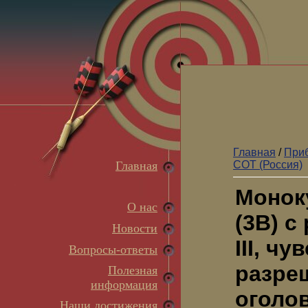
Главная
/
Приб
Главная
СОТ (Россия)
Монок
О нас
(3В) с
Новости
III, чу
Вопросы-ответы
разреш
Полезная
информация
оголо
Наши достижения