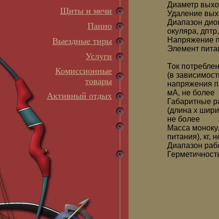
Диаметр выхо
Щиты и мечи
Удаление вых
Диапазон дио
Панно
окуляра, дптр
Напряжение п
Выездные тиры
Элемент пита
Услуги
Ток потребле
Комиссионные
(в зависимост
товары
напряжения п
мА, не более
Активный отдых
Габаритные р
(длина x шири
не более
Масса моноку
питания), кг, 
Диапазон раб
Герметичност