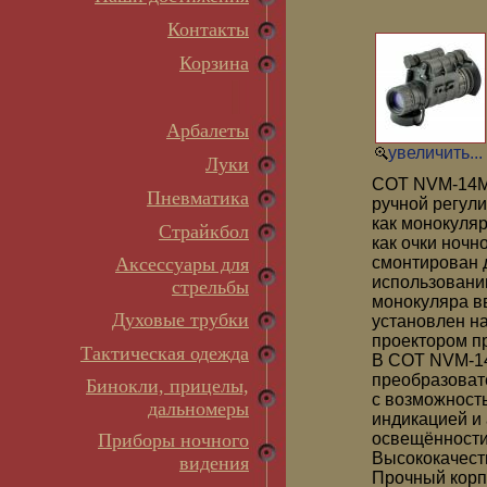
Контакты
Корзина
Арбалеты
увеличить...
Луки
COT NVM-14M 
Пневматика
ручной регул
как монокуляр
Страйкбол
как очки ночн
Аксессуары для
смонтирован 
использовани
стрельбы
монокуляра в
Духовые трубки
установлен н
проектором п
Тактическая одежда
В COT NVM-14
преобразоват
Бинокли, прицелы,
с возможност
дальномеры
индикацией и
Приборы ночного
освещённости
Высококачест
видения
Прочный корп