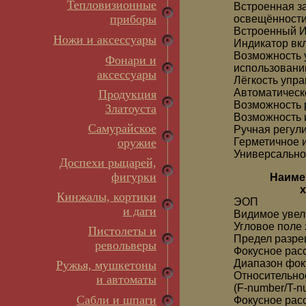
Тепловизионные
Встроенная з
приборы
освещённост
Встроенный И
Ножи и аксессуары
Индикатор вкл
Возможность 
Фонари и
использовани
аксессуары
Лёгкость упра
Автоматическ
Продукция
Возможность 
Златоуста
Возможность 
Самурайское
Ручная регул
оружие
Герметичное 
Универсально
Доспехи рыцарей,
фигурки
Наиме
х
Кинжалы, кортики
ЭОП
и даги
Видимое увел
Угловое поле 
Пистолеты и
Предел разре
револьверы
Фокусное рас
Диапазон фок
Ружья, мушкетоны
Относительно
и автоматы
(F-number/T-n
Сабли и шпаги
Фокусное рас