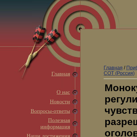
Главная
/
Приб
Главная
СОТ (Россия)
Монок
О нас
регули
Новости
чувств
Вопросы-ответы
разреш
Полезная
информация
оголо
Наши достижения