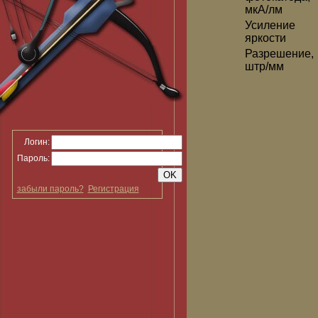
мкА/лм
Усиление
яркости
Разрешение,
штр/мм
Логин:
Пароль:
забыли пароль?
Регистрация