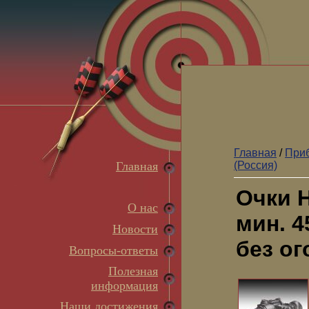
Главная
/
Приб
Главная
(Россия)
Очки Н
О нас
мин. 4
Новости
без ог
Вопросы-ответы
Полезная
информация
Наши достижения