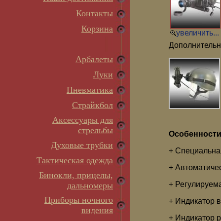
Контакты
Корзина
увеличить...
Дополнительн
Арбалеты
Луки
Пневматика
Страйкбол
Аксессуары для
стрельбы
Особенности
Духовые трубки
+ Специальна
Тактическая одежда
+ Автоматиче
Бинокли, прицелы,
+ Регулируема
дальномеры
Приборы ночного
+ Индикатор 
видения
+ Индикатор 