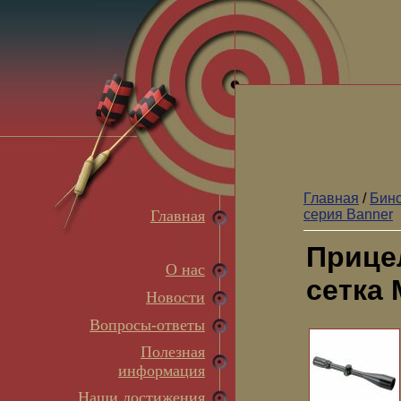
Главная
/
Бино
Главная
серия Banner
Прице
О нас
сетка 
Новости
Вопросы-ответы
Полезная
информация
Наши достижения