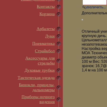
Контакты
увеличить...
Дополнительн
Корзина
Арбалеты
Отличный уни
Луки
крупную дичь
Цельнометалл
Пневматика
незапотевающ
Настройка вер
Страйкбол
МОА Техническ
диаметр объек
Аксессуары для
100 м Вес: 53
стрельбы
зрачок: 16,7@
Духовые трубки
1,4 м на 100 
Тактическая одежда
Бинокли, прицелы,
дальномеры
Приборы ночного
видения