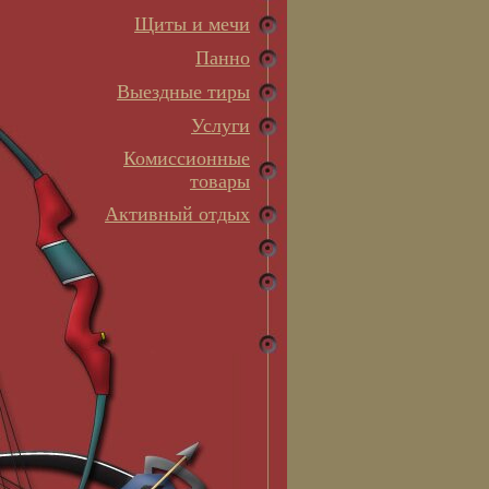
Щиты и мечи
Панно
Выездные тиры
Услуги
Комиссионные
товары
Активный отдых