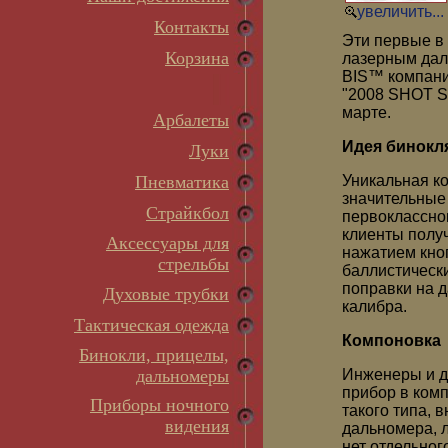
увеличить...
Контакты
Эти первые в
Корзина
лазерным дал
BIS™ компани
"2008 SHOT Sh
марте.
Арбалеты
Идея бинокл
Луки
Пневматика
Уникальная ко
значительные
Страйкбол
первоклассно
клиенты полу
Аксессуары для
нажатием кноп
стрельбы
баллистическ
поправки на д
Духовые трубки
калибра.
Тактическая одежда
Компоновка
Бинокли, прицелы,
дальномеры
Инженеры и д
прибор в комп
Приборы ночного
такого типа, 
видения
дальномера, л
нет отдельног