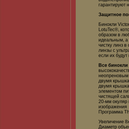
гарантируют 
Защитное по
Бинокли Vict
LotuTec®, кот
образом в лю
идеальным, а 
чистку линз в
линзы с ульт
если их будут
Все бинокли 
высококачест
неопреновым
двумя крышка
двумя крышка
элементом пи
чистящей сал
20-мм окуляр
изображения
Программа The
Увеличение 8
Диаметр объе