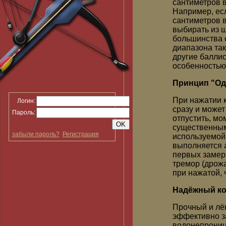
сантиметров 
Например, есл
сантиметров 
выбирать из 
большинства 
диапазона так
другие баллис
особенностью
Принцип "Од
При нажатии 
Логин:
сразу и может
Пароль:
отпустить, мо
существенным
забыли пароль?
Регистрация
используемой
выполняется а
первых замер 
тремор (дрожа
при нажатой, 
Надёжный к
Прочный и лё
эффективно з
водонепроница