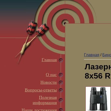
Главная
/
Бино
Главная
Лазерн
8x56 R
О нас
Новости
Вопросы-ответы
Полезная
информация
Наши достижения