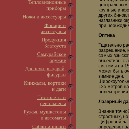
Тепловизионные
центральным 
приборы
крупные инфо
других бинок
Ножи и аксессуары
наглазники ок
Фонари и
при необходим
аксессуары
Оптика
Продукция
Тщательно рас
Златоуста
разрешение, к
Самурайское
самых взыска
оружие
объективы с 
системы на 1
Доспехи рыцарей,
может быть о
фигурки
зимние дни.
Широкоугольн
Кинжалы, кортики
125 метров на
и даги
полем зрения 
Пистолеты и
Лазерный д
револьверы
Ружья, мушкетоны
Знание точно
страстных, но
и автоматы
Цифровой лаз
Сабли и шпаги
определяет ра