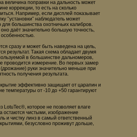
ра величина поправки на дальность может
не коррекции, то есть на сколько
иться. Например, если дисплей показывает
пку "установки" наблюдатель может
 для большинства охотничьих калибров.
 оно даёт значительно большую точность,
 особенностью.
ся сразу и может быть наведена на цель,
ся результат. Такая схема обладает двумя
ользуемой в большинстве дальномеров,
ое проводится измерение. Во первых замер
р (дрожание) руки значительно меньше при
ятность получения результата.
покрытие эффективно защищает от царапин и
е температуры от -10 до +50 гарантируют
 LotuTec®, которое не позволяет влаге
да остаются чистыми, изображение
ль и чистку линз в самый ответственный
окрытиями, безусловно проживут дольше,