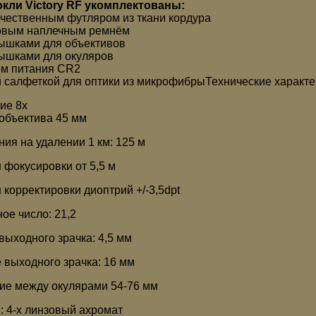
кли Victory RF укомплектованы:
чественным футляром из ткани кордура
овым наплечным ремнём
ышками для объективов
ышками для окуляров
м питания CR2
 салфеткой для оптики из микрофибрыТехнические характе
ие 8x
объектива 45 мм
ния на удалении 1 км: 125 м
 фокусировки от 5,5 м
 корректировки диоптрий +/-3,5dpt
ое число: 21,2
выходного зрачка: 4,5 мм
 выходного зрачка: 16 мм
ие между окулярами 54-76 мм
: 4-x линзовый ахромат