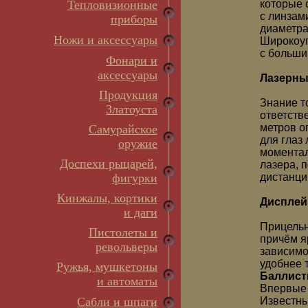
Тепловизионные
которые 
с линзам
приборы
диаметра
Ножи и аксессуары
Широкоуг
с больши
Фонари и
аксессуары
Лазерны
Продукция
Знание т
Златоуста
ответств
метров о
Самурайское
для глаз
оружие
моментал
Доспехи рыцарей,
лазера, 
фигурки
дистанци
Кинжалы, кортики
Дисплей
и даги
Прицельн
Пистолеты и
причём я
револьверы
зависимо
удобнее 
Ружья, мушкетоны
Баллист
и автоматы
Впервые 
Сабли и шпаги
Известны