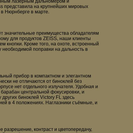
онным лазерным дальномером и
ss представила на крупнейших мировых
 в Нюрнберге в марте.
аёт значительные преимущества обладателям
ному для продуктов ZEISS, наши клиенты
м кнопки. Кроме того, на охоте, встроенный
у необходимой поправки на дальность в
ьный прибор в компактном и элегантном
чески не отличаются от биноклей без
рпусе нет отдельного излучателя. Удобная и
барабан центральной фокусировки, и
других биноклей Victory FL здесь
ей в 4 положениях. Наглазники съёмные, и
е разрешение, контраст и цветопередачу,