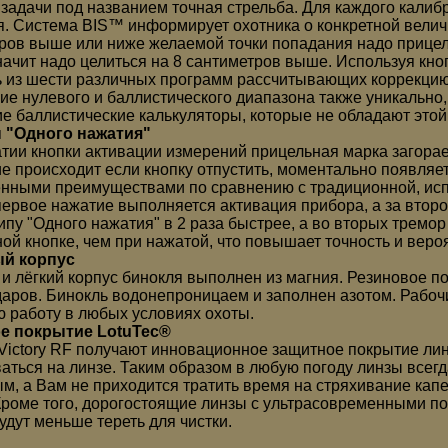
задачи под названием точная стрельба. Для каждого калиб
я. Система BIS™ информирует охотника о конкретной величи
ров выше или ниже желаемой точки попадания надо прицел
значит надо целиться на 8 сантиметров выше. Используя кно
 из шести различных программ рассчитывающих коррекцию
ие нулевого и баллистического диапазона также уникально,
ие баллистические калькуляторы, которые не обладают этой
 "Одного нажатия"
тии кнопки активации измерений прицельная марка загорает
е происходит если кнопку отпустить, моментально появляет
нными преимуществами по сравнению с традиционной, исп
 первое нажатие выполняется активация прибора, а за втор
ипу "Одного нажатия" в 2 раза быстрее, а во вторых тремо
ой кнопке, чем при нажатой, что повышает точность и веро
й корпус
и лёгкий корпус бинокля выполнен из магния. Резиновое 
даров. Бинокль водонепроницаем и заполнен азотом. Рабочи
 работу в любых условиях охоты.
е покрытие LotuTec®
Victory RF получают инновационное защитное покрытие линз
аться на линзе. Таким образом в любую погоду линзы всег
м, а Вам не приходится тратить время на стряхивание капе
Кроме того, дорогостоящие линзы с ультрасовременными п
удут меньше тереть для чистки.