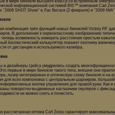
ые в мире бинокли высшего класса со встроенным электр
ческой информационной системой BIS™ компания Carl Zei
х "2008 SHOT Show" в Лас Вегасе (2 февраля) и "2008 IWA"
нокля
ая комбинация трёх функций новых биноклей Victory RF д
боров. В дополнение к первоклассному изображению типич
 теперь возможность измерять расстояния простым нажатие
ный баллистический калькулятор покажет охотнику величин
сти от дистанции и используемого калибра.
вка
 и дизайнеры Цейса умудрились создать многофункционал
 Это первые в мире бинокли такого типа, внешне они практи
ра, лазер интегрирован в оптическую схему бинокля и на ко
я для всех компоновка с центральным шарниром, большой 
информативные кнопки управления для правой руки. Как и у 
ваны поворотно-выдвижные наглазники окуляров с фиксаци
ходимости их можно снять и почистить.
о рассчитанная оптика Carl Zeiss гарантирует максимальны