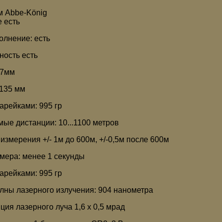
м Abbe-König
 есть
олнение: есть
ность есть
67мм
135 мм
арейками: 995 гр
ые дистанции: 10...1100 метров
измерения +/- 1м до 600м, +/-0,5м после 600м
мера: менее 1 секунды
арейками: 995 гр
лны лазерного излучения: 904 нанометра
ция лазерного луча 1,6 х 0,5 мрад