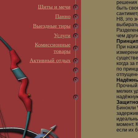
решения 
Щиты и мечи
быть сво
сантимет
Панно
Н8, это 
выбирать
Выездные тиры
Разделен
Услуги
чем друг
Принцип
Комиссионные
При нажа
товары
измерени
существе
Активный отдых
когда за
по принц
отпущенн
Надёжны
Прочный 
мелких у
надёжную
Защитно
Бинокли 
задержив
идеальны
момент. 
если их б