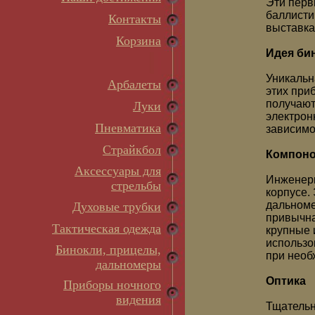
Эти перв
баллисти
Контакты
выставка
Корзина
Идея би
Уникальн
Арбалеты
этих при
получают
Луки
электрон
Пневматика
зависимо
Страйкбол
Компоно
Аксессуары для
Инженеры
стрельбы
корпусе.
дальноме
Духовые трубки
привычна
Тактическая одежда
крупные 
использо
Бинокли, прицелы,
при необ
дальномеры
Оптика
Приборы ночного
видения
Тщательн