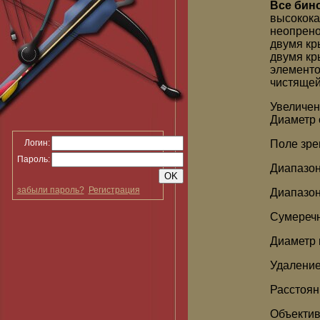
Все бино
высокока
неопрен
двумя кр
двумя кр
элементо
чистящей
Увеличен
Диаметр 
Логин:
Поле зре
Пароль:
Диапазон
забыли пароль?
Регистрация
Диапазон
Сумеречн
Диаметр 
Удаление
Расстоян
Объектив