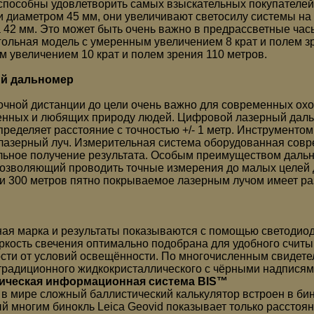
способны удовлетворить самых взыскательных покупателей
и диаметром 45 мм, они увеличивают светосилу системы на
 42 мм. Это может быть очень важно в предрассветные час
ольная модель с умеренным увеличением 8 крат и полем зр
м увеличением 10 крат и полем зрения 110 метров.
й дальномер
очной дистанции до цели очень важно для современных охот
енных и любящих природу людей. Цифровой лазерный даль
пределяет расстояние с точностью +/- 1 метр. Инструмент
 лазерный луч. Измерительная система оборудованная совр
ьное получение результата. Особым преимуществом дальном
позволяющий проводить точные измерения до малых целей д
и 300 метров пятно покрываемое лазерным лучом имеет ра
ая марка и результаты показываются с помощью светодиодн
ркость свечения оптимально подобрана для удобного считыв
сти от условий освещённости. По многочисленным свидетел
традиционного жидкокристаллического с чёрными надписям
ическая информационная система BIS™
в мире сложный баллистический калькулятор встроен в би
й многим бинокль Leica Geovid показывает только расстоян