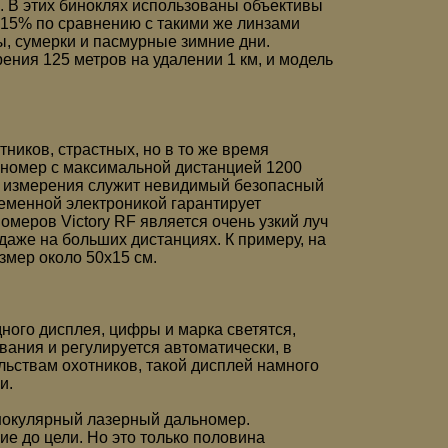
. В этих биноклях использованы объективы
 15% по сравнению с такими же линзами
ы, сумерки и пасмурные зимние дни.
ения 125 метров на удалении 1 км, и модель
ников, страстных, но в то же время
номер с максимальной дистанцией 1200
ом измерения служит невидимый безопасный
еменной электроникой гарантирует
еров Victory RF является очень узкий луч
аже на больших дистанциях. К примеру, на
змер около 50х15 см.
ого дисплея, цифры и марка светятся,
ания и регулируется автоматически, в
ьствам охотников, такой дисплей намного
и.
нокулярный лазерный дальномер.
ие до цели. Но это только половина