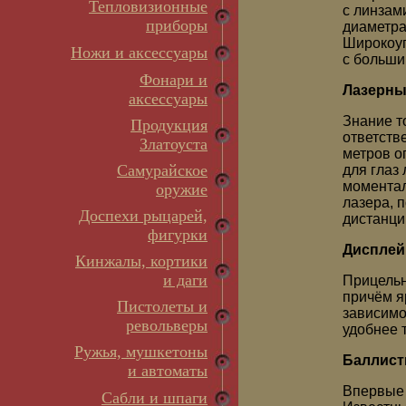
Тепловизионные
с линзам
приборы
диаметра
Широкоуг
Ножи и аксессуары
с больши
Фонари и
Лазерны
аксессуары
Знание т
Продукция
ответств
Златоуста
метров о
Самурайское
для глаз
моментал
оружие
лазера, 
Доспехи рыцарей,
дистанци
фигурки
Дисплей
Кинжалы, кортики
и даги
Прицельн
причём я
Пистолеты и
зависимо
револьверы
удобнее 
Ружья, мушкетоны
Баллист
и автоматы
Впервые 
Сабли и шпаги