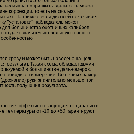
ие до цели. Но это только половина
ра величина поправки на дальность может
не коррекции, то есть на сколько
иться. Например, если дисплей показывает
пку "установки" наблюдатель может
 для большинства охотничьих калибров.
 оно даёт значительно большую точность,
 особенностью.
ся сразу и может быть наведена на цель,
ся результат. Такая схема обладает двумя
ользуемой в большинстве дальномеров,
ое проводится измерение. Во первых замер
р (дрожание) руки значительно меньше при
ятность получения результата.
покрытие эффективно защищает от царапин и
е температуры от -10 до +50 гарантируют