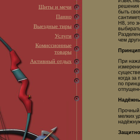
Известны
решения 
Щиты и мечи
быть сво
Панно
сантимет
Н8, это 
Выездные тиры
выбирать
Разделен
Услуги
чем друг
Комиссионные
Принцип
товары
Активный отдых
При нажа
измерени
существе
когда за
по принц
отпущенн
Надёжны
Прочный 
мелких у
надёжную
Защитно