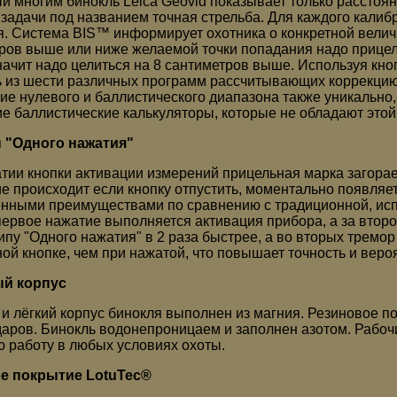
й многим бинокль Leica Geovid показывает только расстоян
задачи под названием точная стрельба. Для каждого калиб
я. Система BIS™ информирует охотника о конкретной величи
ров выше или ниже желаемой точки попадания надо прицел
значит надо целиться на 8 сантиметров выше. Используя кно
 из шести различных программ рассчитывающих коррекцию
ие нулевого и баллистического диапазона также уникально,
ие баллистические калькуляторы, которые не обладают этой
 "Одного нажатия"
тии кнопки активации измерений прицельная марка загорает
е происходит если кнопку отпустить, моментально появляет
нными преимуществами по сравнению с традиционной, исп
 первое нажатие выполняется активация прибора, а за втор
ипу "Одного нажатия" в 2 раза быстрее, а во вторых тремо
ой кнопке, чем при нажатой, что повышает точность и веро
й корпус
и лёгкий корпус бинокля выполнен из магния. Резиновое 
даров. Бинокль водонепроницаем и заполнен азотом. Рабочи
 работу в любых условиях охоты.
е покрытие LotuTec®