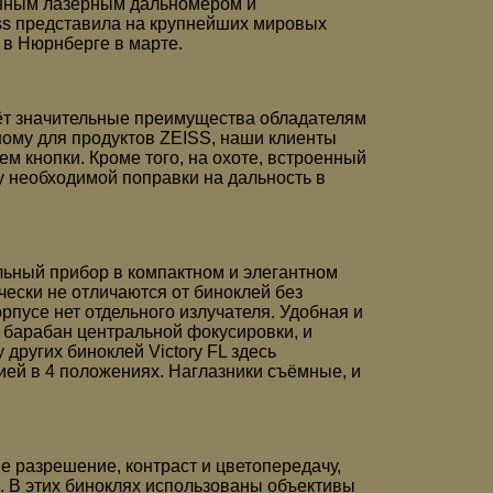
онным лазерным дальномером и
ss представила на крупнейших мировых
 в Нюрнберге в марте.
аёт значительные преимущества обладателям
ному для продуктов ZEISS, наши клиенты
м кнопки. Кроме того, на охоте, встроенный
у необходимой поправки на дальность в
ьный прибор в компактном и элегантном
чески не отличаются от биноклей без
рпусе нет отдельного излучателя. Удобная и
барабан центральной фокусировки, и
других биноклей Victory FL здесь
ей в 4 положениях. Наглазники съёмные, и
е разрешение, контраст и цветопередачу,
. В этих биноклях использованы объективы