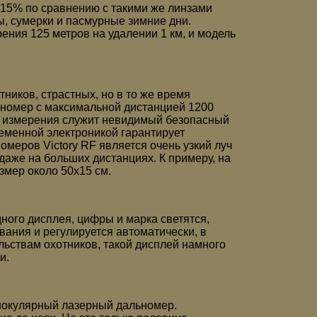
 15% по сравнению с такими же линзами
ы, сумерки и пасмурные зимние дни.
ения 125 метров на удалении 1 км, и модель
ников, страстных, но в то же время
номер с максимальной дистанцией 1200
ом измерения служит невидимый безопасный
еменной электроникой гарантирует
еров Victory RF является очень узкий луч
аже на больших дистанциях. К примеру, на
змер около 50х15 см.
ого дисплея, цифры и марка светятся,
ания и регулируется автоматически, в
ьствам охотников, такой дисплей намного
и.
нокулярный лазерный дальномер.