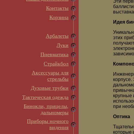
Эти перв
баллисти
Контакты
выставка
Корзина
Идея би
Уникальн
Арбалеты
этих при
получают
Луки
электрон
зависимо
Пневматика
Страйкбол
Компоно
Аксессуары для
Инженеры
стрельбы
корпусе.
дальноме
Духовые трубки
привычна
крупные 
Тактическая одежда
использо
Бинокли, прицелы,
при необ
дальномеры
Оптика
Приборы ночного
Тщательн
видения
которые 