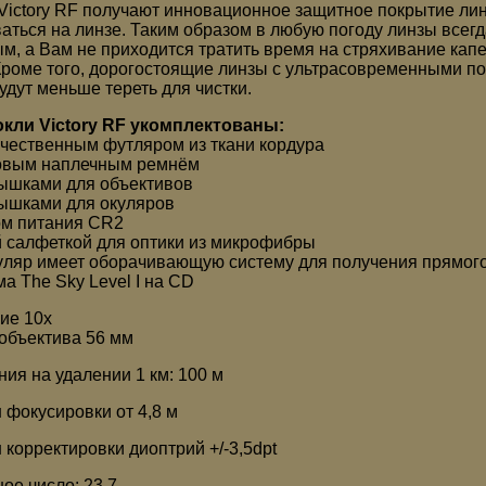
Victory RF получают инновационное защитное покрытие линз
аться на линзе. Таким образом в любую погоду линзы всег
м, а Вам не приходится тратить время на стряхивание капе
Кроме того, дорогостоящие линзы с ультрасовременными п
удут меньше тереть для чистки.
кли Victory RF укомплектованы:
чественным футляром из ткани кордура
овым наплечным ремнём
ышками для объективов
ышками для окуляров
м питания CR2
 салфеткой для оптики из микрофибры
уляр имеет оборачивающую систему для получения прямог
а The Sky Level I на CD
ие 10x
объектива 56 мм
ния на удалении 1 км: 100 м
 фокусировки от 4,8 м
 корректировки диоптрий +/-3,5dpt
ое число: 23,7