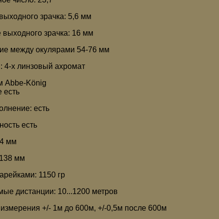
выходного зрачка: 5,6 мм
 выходного зрачка: 16 мм
ие между окулярами 54-76 мм
: 4-x линзовый ахромат
м Abbe-König
 есть
олнение: есть
ность есть
4 мм
138 мм
арейками: 1150 гр
ые дистанции: 10...1200 метров
измерения +/- 1м до 600м, +/-0,5м после 600м