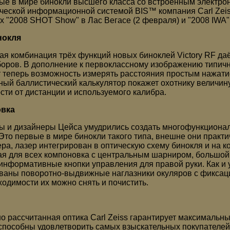
ые в мире бинокли высшего класса со встроенным электр
ческой информационной системой BIS™ компания Carl Zei
х "2008 SHOT Show" в Лас Вегасе (2 февраля) и "2008 IWA"
нокля
ая комбинация трёх функций новых биноклей Victory RF д
боров. В дополнение к первоклассному изображению типич
 теперь возможность измерять расстояния простым нажатие
ный баллистический калькулятор покажет охотнику величин
сти от дистанции и используемого калибра.
вка
 и дизайнеры Цейса умудрились создать многофункционал
 Это первые в мире бинокли такого типа, внешне они практи
ра, лазер интегрирован в оптическую схему бинокля и на ко
я для всех компоновка с центральным шарниром, большой 
информативные кнопки управления для правой руки. Как и у 
ваны поворотно-выдвижные наглазники окуляров с фиксаци
ходимости их можно снять и почистить.
о рассчитанная оптика Carl Zeiss гарантирует максимальны
способны удовлетворить самых взыскательных покупателей