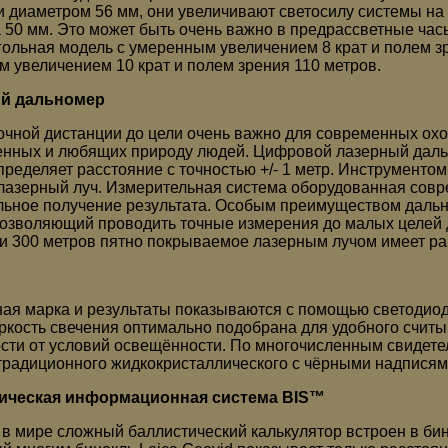
и диаметром 56 мм, они увеличивают светосилу системы на
 50 мм. Это может быть очень важно в предрассветные час
ольная модель с умеренным увеличением 8 крат и полем зр
м увеличением 10 крат и полем зрения 110 метров.
й дальномер
очной дистанции до цели очень важно для современных охот
енных и любящих природу людей. Цифровой лазерный даль
пределяет расстояние с точностью +/- 1 метр. Инструмент
 лазерный луч. Измерительная система оборудованная совр
ьное получение результата. Особым преимуществом дальном
позволяющий проводить точные измерения до малых целей д
и 300 метров пятно покрываемое лазерным лучом имеет ра
ая марка и результаты показываются с помощью светодиодн
ркость свечения оптимально подобрана для удобного считыв
сти от условий освещённости. По многочисленным свидетел
традиционного жидкокристаллического с чёрными надписям
ическая информационная система BIS™
в мире сложный баллистический калькулятор встроен в би