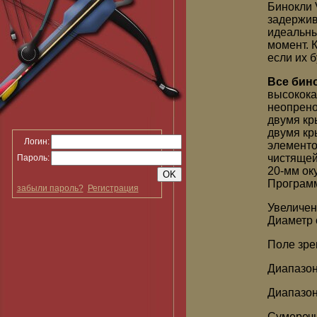
Бинокли 
задержив
идеальны
момент. 
если их б
Все бино
высокока
неопрен
двумя кр
двумя кр
Логин:
элементо
чистящей
Пароль:
20-мм ок
Программ
забыли пароль?
Регистрация
Увеличен
Диаметр 
Поле зре
Диапазон
Диапазон
Сумеречн