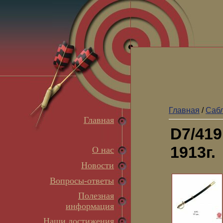
Главная
/
Сабл
Главная
D7/419
1913г.
О нас
Новости
Вопросы-ответы
Полезная
информация
Наши достижения