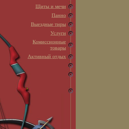
Щиты и мечи
Панно
Выездные тиры
Услуги
Комиссионные
товары
Активный отдых