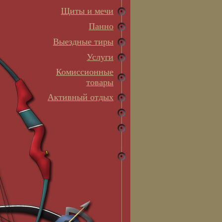
Щиты и мечи
Панно
Выездные тиры
Услуги
Комиссионные
товары
Активный отдых