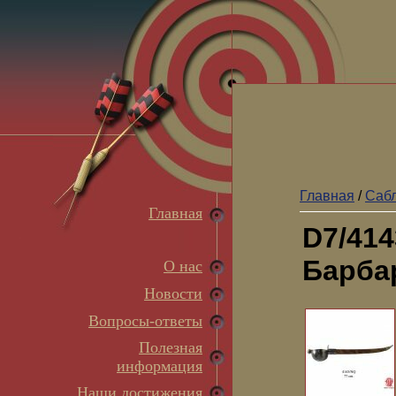
Главная
/
Сабл
Главная
D7/41
Барбар
О нас
Новости
Вопросы-ответы
Полезная
информация
Наши достижения