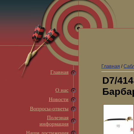
Главная
/
Сабл
Главная
D7/414
Барбар
О нас
Новости
Вопросы-ответы
Полезная
информация
Наши достижения