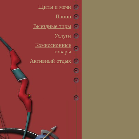
Щиты и мечи
Панно
Выездные тиры
Услуги
Комиссионные
товары
Активный отдых