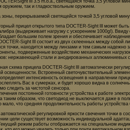
CTERSight III 3.5 m.o.a., светящаяся точка 3,5 угловой ми
 оружием, так и гладкоствольным оружием.
 зоны, перекрываемой светящейся точкой 3,5 угловой минуты
орный прицел открытого типа DOCTER-Sight III может быть
алибра (выдерживает нагрузку с ускорением 1000g!). Ввид
I обладает большим полем зрения и обеспечивает наблюдени
DOCTER-Sight III состоит из двух склеенных между собой 
ся точки, находится между линзами и тем самым надежно 
оненты, подверженные воздействию механических нагрузо
ов: нержавеющей стали и анодированных аллюминиевых с
ная схема прицела DOCTER-Sight III автоматически регулир
ий освещенности. Встроенный светочувствительный элемен
 определяет интенсивность освещения в направлении прице
 ослеплять Вас в сумерках, и будет хорошо видна в солнеч
мо следить за чистотой сенсора.
печения постоянной готовности устройства к работе электр
а таким образом, что светодиод не выключается даже в по
о мало, что средняя продолжительность работы устройства б
 автоматической регулировкой яркости свечения точки в со
нии цели существует возможность индивидуальной адаптац
Текущий режим работы отображается на специальном индика
к, что его можно увидеть только при почти вертикальном вз