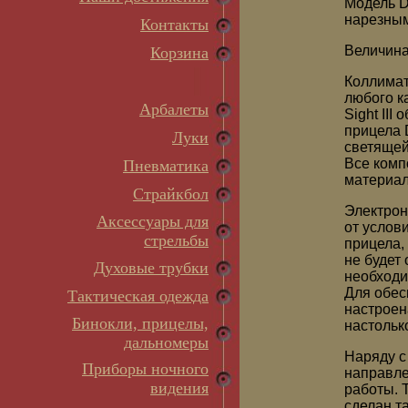
Модель DO
нарезным
Контакты
Величина
Корзина
Коллимат
любого к
Арбалеты
Sight II
прицела 
Луки
светящей
Все комп
Пневматика
материал
Страйкбол
Электрон
Аксессуары для
от услов
стрельбы
прицела,
не будет
Духовые трубки
необходи
Для обес
Тактическая одежда
настроен
Бинокли, прицелы,
настольк
дальномеры
Наряду с
Приборы ночного
направле
видения
работы. 
сделан та