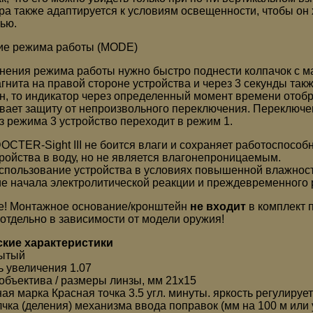
ра также адаптируется к условиям освещенности, чтобы он
ью.
ие режима работы (MODE)
нения режима работы нужно быстро поднести колпачок с ма
агнита на правой стороне устройства и через 3 секунды так
н, то индикатор через определенный момент времени отоб
вает защиту от непроизвольного переключения. Переключе
з режима 3 устройство переходит в режим 1.
OCTER-Sight III не боится влаги и сохраняет работоспособ
тройства в воду, но не является влагонепроницаемым.
спользование устройства в условиях повышенной влажност
е начала электролитической реакции и преждевременного 
! Монтажное основание/кронштейн
не входит
в комплект 
 отдельно в зависимости от модели оружия!
ские характеристики
рытый
ь увеличения 1.07
объектива / размеры линзы, мм 21х15
ая марка Красная точка 3.5 угл. минуты. яркость регулируе
чка (деления) механизма ввода поправок (мм на 100 м или у