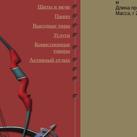
м
Щиты и мечи
Длина пр
Масса, г 
Панно
Выездные тиры
Услуги
Комиссионные
товары
Активный отдых