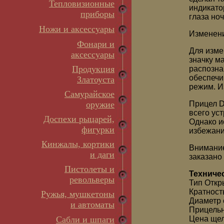
Тепловизионные
индикато
приборы
глаза ноч
Ножи и аксессуары
Изменен
Фонари и
Для изме
аксессуары
значку м
Продукция
распозна
обеспечи
Златоуста
режим. И
Самурайское
оружие
Прицел D
всего ус
Доспехи рыцарей,
Однако и
фигурки
избежани
Кинжалы, кортики
Внимание
и даги
заказано
Пистолеты и
Техниче
револьверы
Тип Отк
Кратност
Ружья, мушкетоны
Диаметр 
и автоматы
Прицельн
Сабли и шпаги
Цена щел