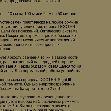
нуты, предназначена для как охоты с
 - 10 см на 100 м или 5 см на 50 метров.
 установлен практически на любое оружие
у отсутствия увеличения, прицел DOCTER-
е цели без искажений. Оптическая система
линз. Покрытие, отражающее изображение
защищено от механических повреждений.
к, выполнены из высокопрочных
плавов.
ует яркость свечения точки в зависимости
т, расположенный на передней стороне
ливания. Таким образом, светящаяся точка
ный день. Для нормальной работы устройства
онная схема прицела DOCTER-Sight III
лной темноте. Однако энергопотребление
ез смены батареи - около 2 лет!
ответствии с условиями освещенности в
ии путем выбора из 3 различных режимов
торе. Чтобы он не создавал помех, он
гляде на DOCTER-Sight III. Яркость