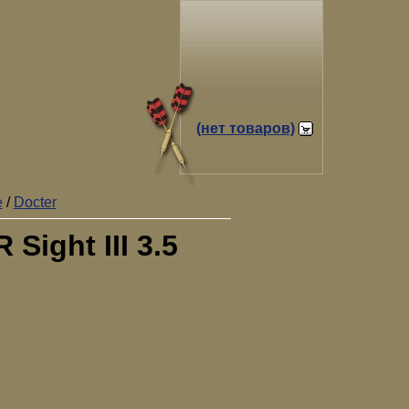
(нет товаров)
е
/
Docter
ight III 3.5