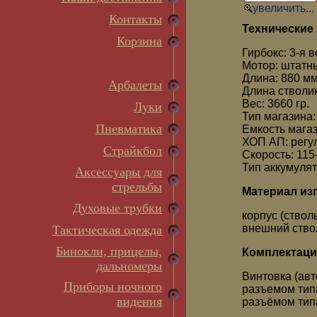
увеличить...
Контакты
Технические 
Корзина
Гирбокс: 3-я 
Мотор: штатн
Длина: 880 мм
Арбалеты
Длина стволик
Вес: 3660 гр.
Луки
Тип магазина
Пневматика
Емкость мага
ХОП АП: рег
Страйкбол
Скорость: 115
Тип аккумулят
Аксессуары для
стрельбы
Материал из
Духовые трубки
корпус (стволь
внешний ствол
Тактическая одежда
Бинокли, прицелы,
Комплектаци
дальномеры
Винтовка (авт
Приборы ночного
разъемом типа
видения
разъёмом тип