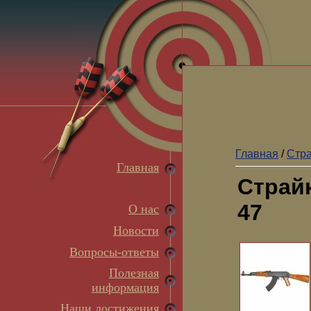
Главная
/
Стр
Главная
Страй
47
О нас
Новости
Вопросы-ответы
Полезная
информация
Наши достижения