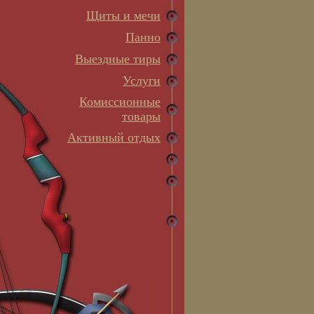
Щиты и мечи
Панно
Выездные тиры
Услуги
Комиссионные
товары
Активный отдых