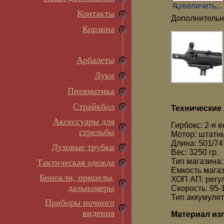
увеличить...
Контакты
Дополнительн
Корзина
Арбалеты
Луки
Пневматика
Страйкбол
Технические 
Аксессуары для
Гирбокс: 2-я 
стрельбы
Мотор: штатн
Длина: 501/74
Духовые трубки
Вес: 3250 гр.
Тип магазина
Тактическая одежда
Емкость мага
Бинокли, прицелы,
ХОП АП: рег
дальномеры
Скорость: 95-
Тип аккумулят
Приборы ночного
видения
Материал из