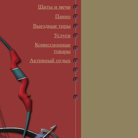
Щиты и мечи
Панно
Выездные тиры
Услуги
Комиссионные
товары
Активный отдых