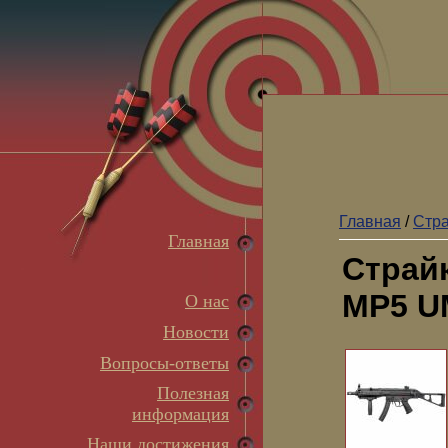
Главная
/
Стр
Главная
Страй
MP5 U
О нас
Новости
Вопросы-ответы
Полезная
информация
Наши достижения