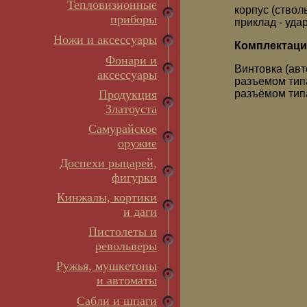
Тепловизионные
корпус (ствол
приборы
приклад - уда
Ножи и аксессуары
Комплектаци
Фонари и
Винтовка (авт
аксессуары
разъемом типа
Продукция
разъёмом типа
Златоуста
Самурайское
оружие
Доспехи рыцарей,
фигурки
Кинжалы, кортики
и даги
Пистолеты и
револьверы
Ружья, мушкетоны
и автоматы
Сабли и шпаги