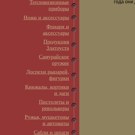
Тепловизионные
года они
приборы
Ножи и аксессуары
Фонари и
аксессуары
Продукция
Златоуста
Самурайское
оружие
Доспехи рыцарей,
фигурки
Кинжалы, кортики
и даги
Пистолеты и
револьверы
Ружья, мушкетоны
и автоматы
Сабли и шпаги