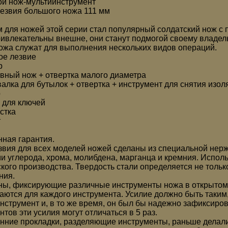
ой нож-мультиинструмент
лезвия большого ножа 111 мм
 для ножей этой серии стал популярный солдатский нож с
ривлекательны внешне, они станут подмогой своему владел
ожа служат для выполнения нескольких видов операций.
ое лезвие
р
рвный нож + отвертка малого диаметра
валка для бутылок + отвертка + инструмент для снятия изол
р
о для ключей
стка
т
ная гарантия.
езвия для всех моделей ножей сделаны из специальной не
и углерода, хрома, молибдена, марганца и кремния. Исполь
кого производства. Твердость стали определяется не тольк
ния.
ны, фиксирующие различные инструменты ножа в открытом 
аются для каждого инструмента. Усилие должно быть таким,
нструмент и, в то же время, он был бы надежно зафиксиро
тов эти усилия могут отличаться в 5 раз.
енние прокладки, разделяющие инструменты, раньше делали