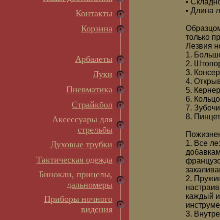
• Складн
• Длина 
Контакты
Корзина
Образцом
только п
Лезвия н
1. Больш
Арбалеты
2. Штопо
3. Консе
Луки
4. Откры
Пневматика
5. Керне
6. Кольц
Страйкбол
7. Зубочи
8. Пинце
Аксессуары для
стрельбы
Пожизнен
1. Все л
Духовые трубки
добавкам
Тактическая одежда
французс
закалива
Бинокли, прицелы,
2. Пружи
дальномеры
настраив
каждый и
Приборы ночного
инструмен
видения
3. Внутр