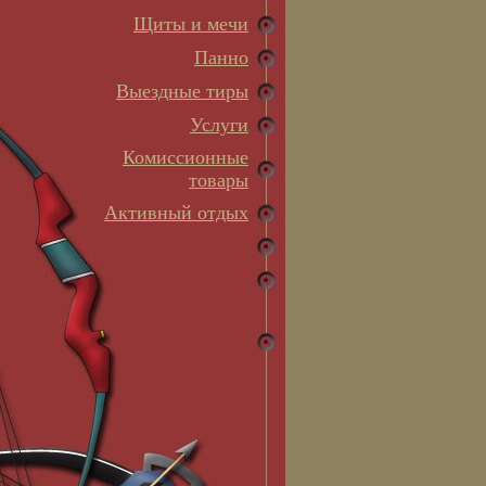
Щиты и мечи
Панно
Выездные тиры
Услуги
Комиссионные
товары
Активный отдых