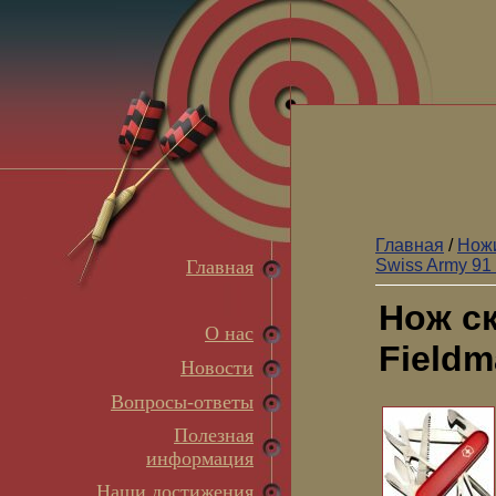
Главная
/
Ножи
Главная
Swiss Army 91
Нож ск
О нас
Fieldm
Новости
Вопросы-ответы
Полезная
информация
Наши достижения