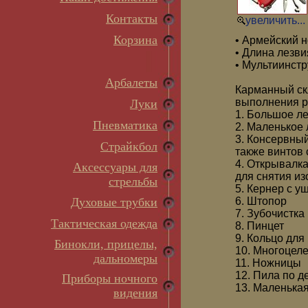
Контакты
увеличить...
Корзина
• Армейский н
• Длина лезви
• Мультиинст
Арбалеты
Карманный ск
выполнения р
Луки
1. Большое л
Пневматика
2. Маленькое
3. Консервный
Страйкбол
также винтов 
4. Открывалка
Аксессуары для
для снятия из
стрельбы
5. Кернер с у
Духовые трубки
6. Штопор
7. Зубочистка
Тактическая одежда
8. Пинцет
9. Кольцо для
Бинокли, прицелы,
10. Многоцеле
дальномеры
11. Ножницы
12. Пила по д
Приборы ночного
13. Маленькая
видения