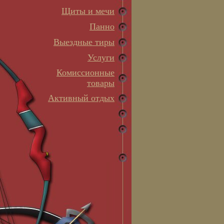
Щиты и мечи
Панно
Выездные тиры
Услуги
Комиссионные
товары
Активный отдых