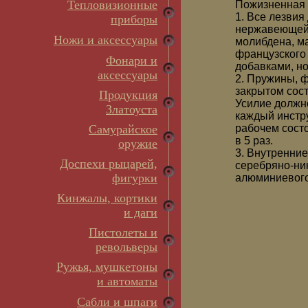
Тепловизионные
Пожизненная 
1. Все лезвия
приборы
нержавеющей 
Ножи и аксессуары
молибдена, ма
французского 
Фонари и
добавками, но
аксессуары
2. Пружины, 
закрытом сос
Продукция
Усилие должно
Златоуста
каждый инстру
Самурайское
рабочем состо
в 5 раз.
оружие
3. Внутренни
Доспехи рыцарей,
серебряно-ник
фигурки
алюминиевого
Кинжалы, кортики
и даги
Пистолеты и
револьверы
Ружья, мушкетоны
и автоматы
Сабли и шпаги