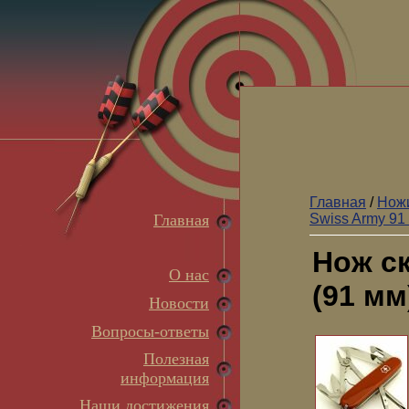
Главная
/
Ножи
Главная
Swiss Army 91
Нож ск
О нас
(91 мм
Новости
Вопросы-ответы
Полезная
информация
Наши достижения