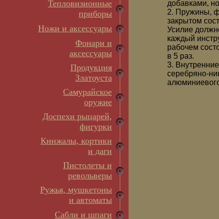
Тепловизионные
добавками, но
2. Пружины, 
приборы
закрытом сос
Ножи и аксессуары
Усилие должно
каждый инстру
Фонари и
рабочем состо
аксессуары
в 5 раз.
3. Внутренни
Продукция
серебряно-ник
Златоуста
алюминиевого
Самурайское
оружие
Доспехи рыцарей,
фигурки
Кинжалы, кортики
и даги
Пистолеты и
револьверы
Ружья, мушкетоны
и автоматы
Сабли и шпаги