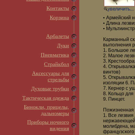
Контакты
увеличить...
Корзина
• Армейский н
• Длина лезви
• Мультиинст
Арбалеты
Карманный ск
выполнения р
Луки
1. Большое л
Пневматика
2. Малое лезв
3. Крестообра
Страйкбол
4. Открывалка
винтов)
Аксессуары для
5. Открывалка
стрельбы
изоляции 6. П
Духовые трубки
7. Кернер с у
8. Кольцо для
Тактическая одежда
9. Пинцет.
Бинокли, прицелы,
Пожизненная 
дальномеры
1. Все лезвия
нержавеющей 
Приборы ночного
молибдена, ма
видения
французского 