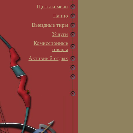
Щиты и мечи
Панно
Выездные тиры
Услуги
Комиссионные
товары
Активный отдых