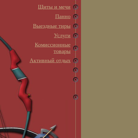
Щиты и мечи
Панно
Выездные тиры
Услуги
Комиссионные
товары
Активный отдых