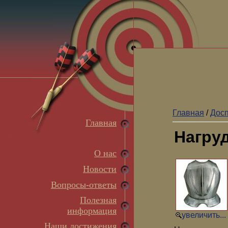
Главная
/
Досп
Главная
Нагру
О нас
Новости
Вопросы-ответы
Полезная
информация
увеличить...
Наши достижения