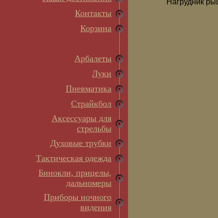
Нагрудник рыц
Контакты
Корзина
Арбалеты
Луки
Пневматика
Страйкбол
Аксессуары для
стрельбы
Духовые трубки
Тактическая одежда
Бинокли, прицелы,
дальномеры
Приборы ночного
видения