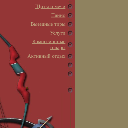
Щиты и мечи
Панно
Выездные тиры
Услуги
Комиссионные
товары
Активный отдых