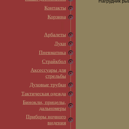
Нагрудник рыц
Контакты
Корзина
Арбалеты
Луки
Пневматика
Страйкбол
Аксессуары для
стрельбы
Духовые трубки
Тактическая одежда
Бинокли, прицелы,
дальномеры
Приборы ночного
видения