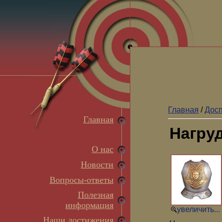
Главная
/
Досп
Главная
Нагру
О нас
Новости
Вопросы-ответы
Полезная
информация
увеличить...
Наши достижения