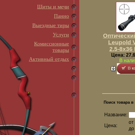
Щиты и мечи
Панно
Выездные тиры
Услуги
Оптически
Leupold Va
Комиссионные
2.5-8x36
товары
Цена: 27,6
Активный отдых
В нали
Поиск товара в 
Название:
от
Цена:
д