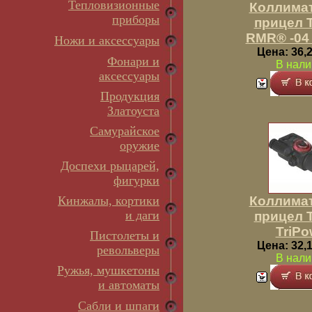
Тепловизионные
Коллима
приборы
прицел T
RMR® -04 
Ножи и аксессуары
Цена: 36,2
Фонари и
В нали
аксессуары
Продукция
Златоуста
Самурайское
оружие
Доспехи рыцарей,
фигурки
Кинжалы, кортики
Коллима
и даги
прицел T
TriPo
Пистолеты и
Цена: 32,1
револьверы
В нали
Ружья, мушкетоны
и автоматы
Сабли и шпаги