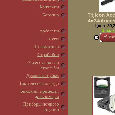
Контакты
Корзина
Trijicon Ac
4x24/Amber
Цена: 39,2
Арбалеты
В нали
Луки
Пневматика
Страйкбол
Аксессуары для
стрельбы
Духовые трубки
Тактическая одежда
Бинокли, прицелы,
дальномеры
Приборы ночного
видения