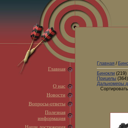
Главная
/
Бино
Главная
Бинокли
(219)
Прицелы
(364)
Дальномеры д
О нас
Сортировать
Новости
Вопросы-ответы
Полезная
информация
Наши достижения