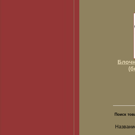
Блочн
(б
Поиск тов
Названи