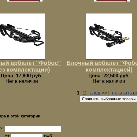
ый арбалет "Фобос"
Блочный арбалет "Фобо
ез комплектации)
комплектацией)
Цена: 17,800 руб.
Цена: 22,500 руб.
Нет в наличии
Нет в наличии
1
2
след >>
|
показать в
ара в этой категории
е:
от
руб.