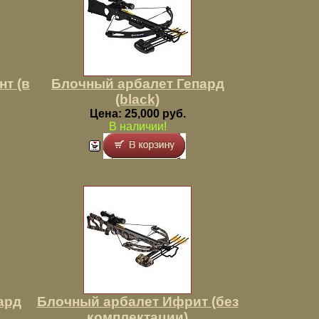
т (в
Блочный арбалет Гепард
(black)
Цена: 25,000 руб.
В наличии!
ард
Блочный арбалет Ифрит (без
комплектации)