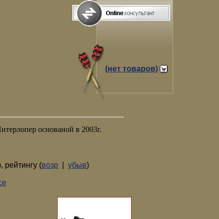
(нет товаров)
нтерлопер основаной в 2003г.
), рейтингу (
возр
|
убыв
)
се