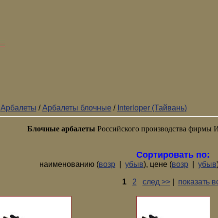
/
Арбалеты
/
Арбалеты блочные
/
Interloper (Тайвань)
Блочные арбалеты
Российского производства фирмы И
Сортировать по:
наименованию (
возр
|
убыв
), цене (
возр
|
убыв
1
2
след >>
|
показать в