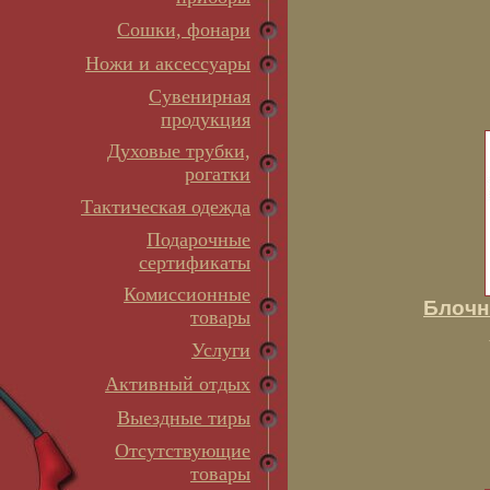
Сошки, фонари
Ножи и аксессуары
Сувенирная
продукция
Духовые трубки,
рогатки
Тактическая одежда
Подарочные
сертификаты
Комиссионные
Блочн
товары
Услуги
Активный отдых
Выездные тиры
Отсутствующие
товары