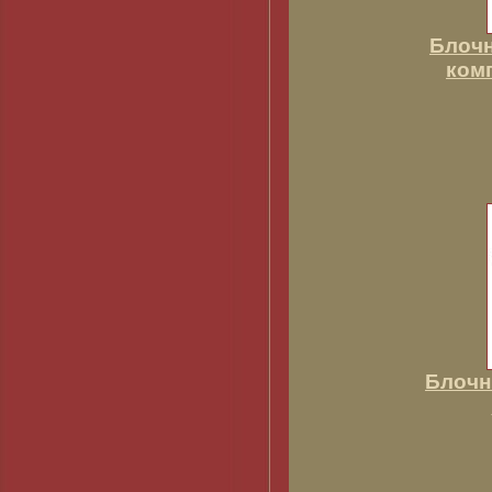
Блочн
ком
Блочн