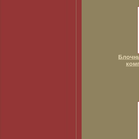
Блочны
ком