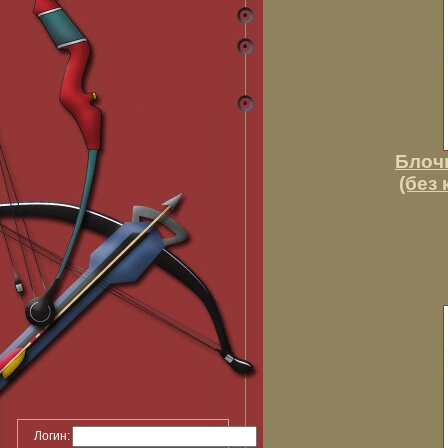
Блоч
(без
Логин: