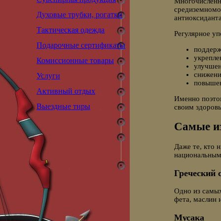
Многочисленн
средиземномор
Духовые трубки, рогатки
антиоксиданта
Тактическая одежда
Регулярное уп
Подарочные сертификаты
поддерж
укрепле
Комиссионные товары
улучшен
снижени
Услуги
повышен
Активный отдых
Именно поэтом
Выездные тиры
своим здоровь
Самые и
Даже те, кто 
национальным
Греческий 
Одно из самых
фета, маслин 
Мусака