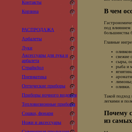
Контакты
В чем ос
Корзина
Гастрономиче
под влиянием 
РАСПРОДАЖА
большинства 
Арбалеты
Главные ингре
Луки
оливков
Аксессуары для лука и
свежие 
арбалета
сыры, о
рыба и 
Страйкбол
ягнятина
Пневматика
ароматн
лимоны;
Оптические приборы
оливки.
Приборы ночного видения
Такой подход 
легкими и пол
Тепловизионные приборы
Почему с
Сошки, фонари
из самых
Ножи и аксессуары
Сувенирная продукция