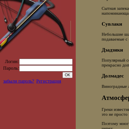
Сытная запека
напоминающая
Сувлаки
Небольшие ша
подаваемые с
Дзадзики
Популярный со
Логин:
прекрасно до
Пароль:
Долмадес
забыли пароль?
Регистрация
Виноградные л
Атмосфер
Греки известн
это не просто
Поэтому мног
через: