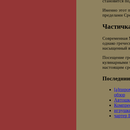
становится по
Именно этот п
пределами Ср
Частичк
Современная 
однако гречес
насыщенный в
Посещение гре
кулинарными т
настоящим ср
Последнии
[a]пиро
обзор
Автошк
Компре
игрушки
чартер 