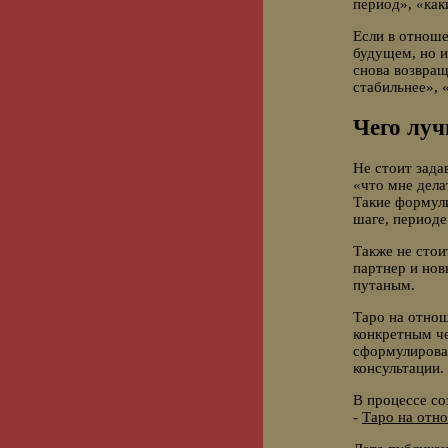
период», «как
Если в отноше
будущем, но 
снова возвращ
стабильнее», 
Чего луч
Не стоит зада
«что мне дела
Такие формул
шаге, периоде
Также не стои
партнер и нов
путаным.
Таро на отнош
конкретным ч
сформулирован
консультации.
В процессе со
-
Таро на отн