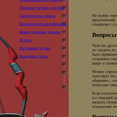
Духовые трубки, рогатки
Не нужно пере
Тактическая одежда
предложений, 
Подарочные сертификаты
специалист ут
Комиссионные товары
Вопросы 
Услуги
Чувства друго
Активный отдых
не сводить ее
быть привязан
Выездные тиры
сохранить свя
шире и спокой
Можно спросит
чувствует пос
общение», «ч
помогают увид
Если отношен
а о текущей д
мешать сближе
отношений это
Вопросы 