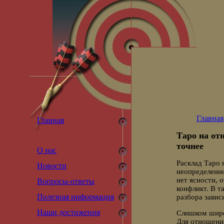
Главная
Главная
Таро на от
точнее
О нас
Расклад Таро 
Новости
неопределенно
нет ясности, 
Вопросы-ответы
конфликт. В т
Полезная информация
разбора зависи
Наши достижения
Слишком широк
Для отношений