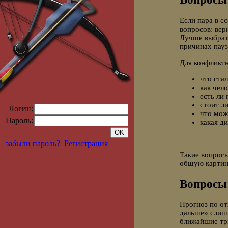
Если пара в с
вопросов: верн
Лучше выбрать
причинах пауз
Для конфликт
что ста
как чел
есть ли
стоит л
Логин:
что мож
Пароль:
какая д
забыли пароль?
Регистрация
Такие вопросы
общую картину
Вопросы
Прогноз по о
дальше» слиш
ближайшие три