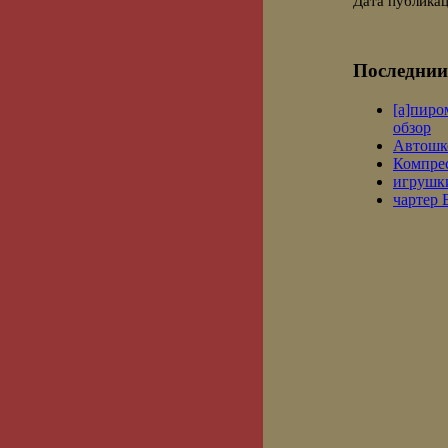
Дата публикац
Последнии
[a]пиро
обзор
Автошк
Компре
игрушки
чартер 