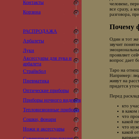
Контакты
человеке, пер
все сразу, а к
Корзина
разговора, пр
Почему 
РАСПРОДАЖА
Один и тот же
Арбалеты
звучит понятн
эмоциональным
Луки
проявляет сей
Аксессуары для лука и
вопрос дает б
арбалета
Таро на отнош
Страйкбол
Например: люд
Пневматика
живут на расс
придется уточ
Оптические приборы
Перед расклад
Приборы ночного видения
кто уча
Тепловизионные приборы
в каком 
что про
Сошки, фонари
какой п
что нуж
Ножи и аксессуары
какой о
вариант
Сувенирная продукция