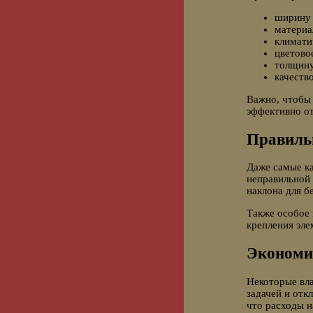
ширину 
материа
климати
цветово
толщину
качеств
Важно, чтобы 
эффективно от
Правиль
Даже самые ка
неправильной
наклона для б
Также особое 
крепления эле
Экономия
Некоторые вл
задачей и отк
что расходы 