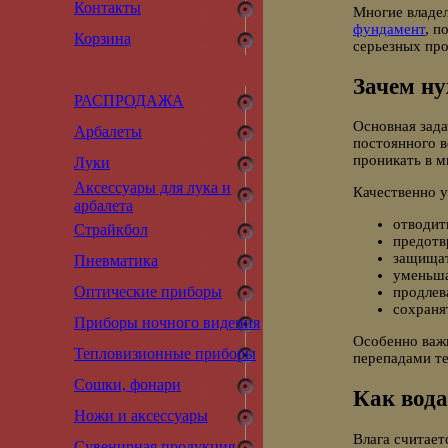
Контакты
Многие владе
фундамент
, п
Корзина
серьезных пр
Зачем н
РАСПРОДАЖА
Основная зада
Арбалеты
постоянного в
проникать в 
Луки
Аксессуары для лука и
Качественно 
арбалета
отводить
Страйкбол
предотв
защищат
Пневматика
уменьша
Оптические приборы
продлев
сохраня
Приборы ночного видения
Особенно важн
Тепловизионные приборы
перепадами т
Сошки, фонари
Как вода
Ножи и аксессуары
Влага считает
Сувенирная продукция