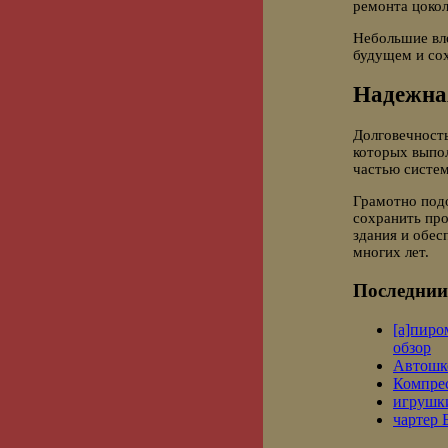
ремонта цокол
Небольшие вл
будущем и сох
Надежная
Долговечность
которых выпо
частью систем
Грамотно под
сохранить пр
здания и обе
многих лет.
Последнии
[a]пиро
обзор
Автошк
Компре
игрушки
чартер 