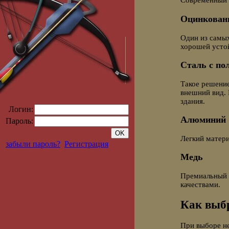
Современный 
Оцинкован
Один из самы
хорошей усто
Сталь с п
Такое решение
внешний вид. 
здания.
Логин:
Алюминий
Пароль:
Легкий матери
забыли пароль?
Регистрация
Медь
Премиальный 
качествами.
Как выб
При выборе н