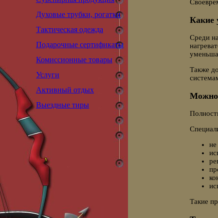
Своеврем
Духовые трубки, рогатки
Какие 
Тактическая одежда
Среди н
Подарочные сертификаты
нагреват
уменьша
Комиссионные товары
Также д
Услуги
системам
Активный отдых
Можно 
Выездные тиры
Полность
Специал
не
ис
ре
пр
ко
ис
Такие пр