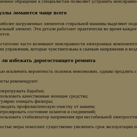
енное обращение к специалистам позволяет устранить неисправно
узлы ломаются чаще всего
аиболее нагруженных элементов стиральной машины выделяют подш
ельный элемент. Эти детали работают практически во время каждог
ется.
остаточно часто возникают неисправности электронных компонен
и управления, которые чувствительны к скачкам напряжения и возд
ли избежать дорогостоящего ремонта
ю исключить вероятность поломок невозможно, однако продлить с
исты рекомендуют:
 перегружать барабан;
пользовать качественные моющие средства;
гулярно очищать фильтры;
оводить профилактическую очистку от накипи;
нтролировать состояние шлангов и соединений;
пользовать стабилизатор напряжения при нестабильной электросети
остые меры помогают существенно увеличить срок эксплуатации о