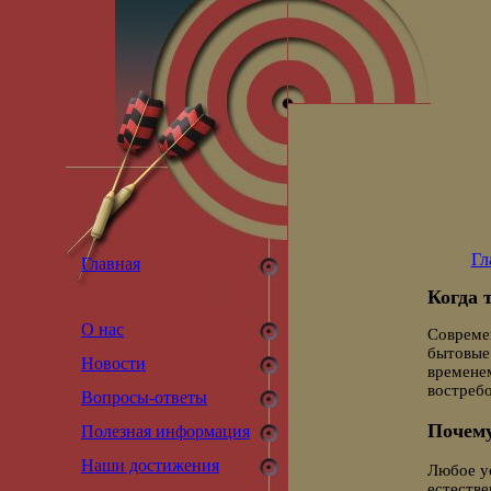
Гл
Главная
Когда 
О нас
Совреме
бытовые 
Новости
времене
востребо
Вопросы-ответы
Почему
Полезная информация
Наши достижения
Любое ус
естестве