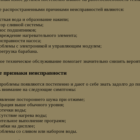
е распространенными причинами неисправностей являются:
сткая вода и образование накипи;
сор сливной системы;
нос подшипников;
вреждение нагревательного элемента;
исправности насоса;
облемы с электроникой и управляющим модулем;
регрузка барабана.
ое техническое обслуживание помогает значительно снизить вероя
 признаки неисправности
роблемы появляются постепенно и дают о себе знать задолго до по
ь внимание на следующие симптомы:
явление постороннего шума при отжиме;
брация выше обычного уровня;
отечки воды;
сутствие нагрева воды;
ительное выполнение программ;
ибки на дисплее;
облемы со сливом или набором воды.