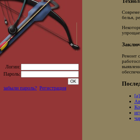
Технол
Совреме
белья, р
Некоторы
упрощает
Заклю
Ремонт 
работосп
выявлени
Логин:
обеспеч
Пароль:
Послед
забыли пароль?
Регистрация
[a
Ав
Ко
иг
ча