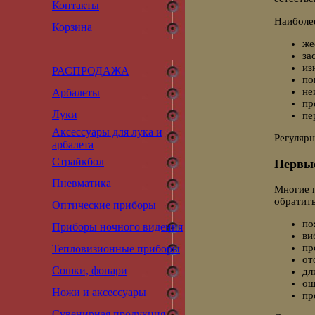
Контакты
Наиболе
Корзина
же
за
из
РАСПРОДАЖА
по
не
Арбалеты
пр
Луки
пе
Аксессуары для лука и
Регулярн
арбалета
Страйкбол
Первые
Пневматика
Многие п
обратит
Оптические приборы
по
Приборы ночного видения
ви
пр
Тепловизионные приборы
от
Сошки, фонари
дл
ош
Ножи и аксессуары
пр
Сувенирная продукция