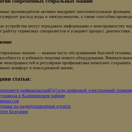
огии современных стиральных машин
нные производители активно внедряют интеллектуальные функции.
егулируют расход воды и электроэнергии, а также способны прово
е устройства могут передавать информацию о неисправностях чер
 работу сервисных специалистов и ускоряет процесс диагностики.
чение
стиральных машин — важная часть обслуживания бытовой техники,
особность и избежать покупки нового оборудования. Внимательно
е неисправностей и регулярная профилактика помогают сохранить 
ивают комфорт в повседневной жизни.
нии статьи:
]пирометр инфракрасный[/a] или цифровой электронный термоме
тошкола в Калининском районе
мпрессор
рушки на радиоуправлении купить
ртер Болгария