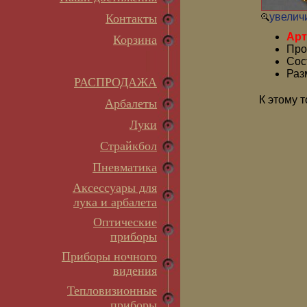
увеличи
Контакты
Арт
Корзина
Про
Сос
Раз
РАСПРОДАЖА
К этому 
Арбалеты
Луки
Страйкбол
Пневматика
Аксессуары для
лука и арбалета
Оптические
приборы
Приборы ночного
видения
Тепловизионные
приборы