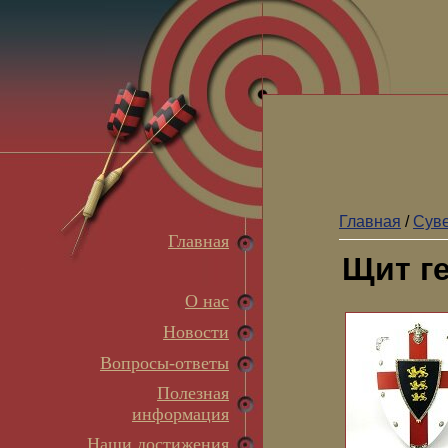
Главная
/
Суве
Главная
Щит г
О нас
Новости
Вопросы-ответы
Полезная
информация
Наши достижения