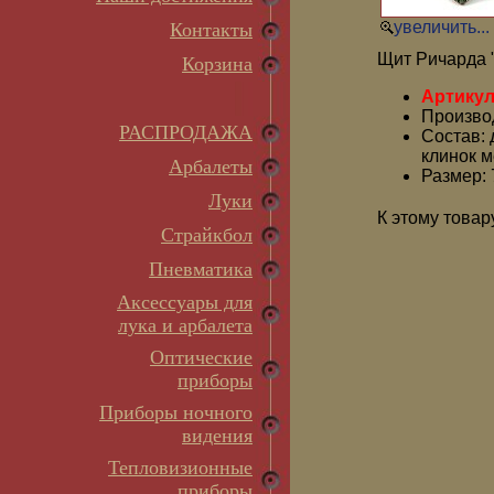
увеличить...
Контакты
Щит Ричарда 
Корзина
Артикул
Производ
РАСПРОДАЖА
Состав: 
клинок м
Арбалеты
Размер: 
Луки
К этому товар
Страйкбол
Пневматика
Аксессуары для
лука и арбалета
Оптические
приборы
Приборы ночного
видения
Тепловизионные
приборы