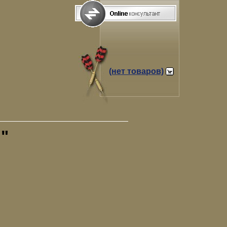
(нет товаров)
"