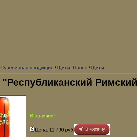
/
Сувенирная продукция
/
Щиты, Панно
/
Щиты
 "Республиканский Римский
В наличии!
Цена: 11,790 руб.