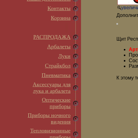
увеличи
Контакты
Дополнит
Корзина
РАСПРОДАЖА
Щит Респ
Арбалеты
Арт
Про
Луки
Сос
Страйкбол
Раз
Пневматика
К этому 
Аксессуары для
лука и арбалета
Оптические
приборы
Приборы ночного
видения
Тепловизионные
приборы