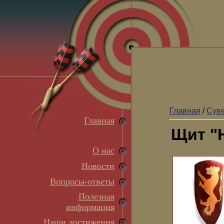
Главная
/
Суве
Главная
Щит "
О нас
Новости
Вопросы-ответы
Полезная
информация
Наши достижения