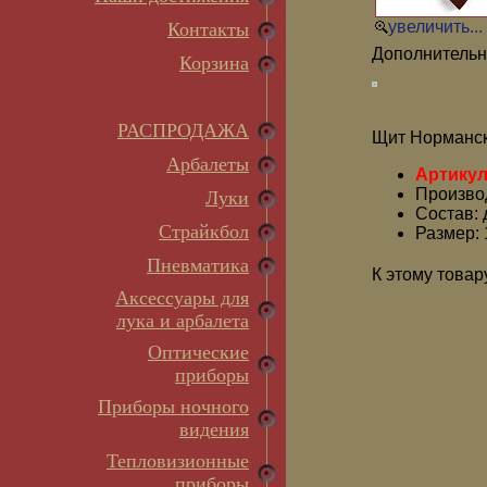
увеличить...
Контакты
Дополнительн
Корзина
РАСПРОДАЖА
Щит Норманск
Арбалеты
Артикул
Произво
Луки
Состав:
Страйкбол
Размер: 
Пневматика
К этому товар
Аксессуары для
лука и арбалета
Оптические
приборы
Приборы ночного
видения
Тепловизионные
приборы